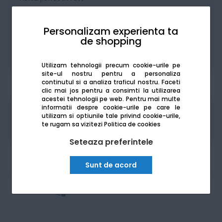
Personalizam experienta ta
de shopping
De la:
223.37
Lei / lună
Vezi detalii
Utilizam tehnologii precum cookie-urile pe
site-ul nostru pentru a personaliza
continutul si a analiza traficul nostru. Faceti
clic mai jos pentru a consimti la utilizarea
acestei tehnologii pe web.
Pentru mai multe
informatii despre cookie-urile pe care le
Produsele sunt disponibile pe platforma de
utilizam si optiunile tale privind cookie-urile,
achizitii publice
SEAP/SICAP
te rugam sa vizitezi
Politica de cookies
Seteaza preferintele
Sunt de acord
Am nevoie de ajutor