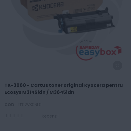
TK-3060 - Cartus toner original Kyocera pentru
Ecosys M3145idn / M3645idn
COD:
1T02V30NL0
Recenzii
0
100
% of