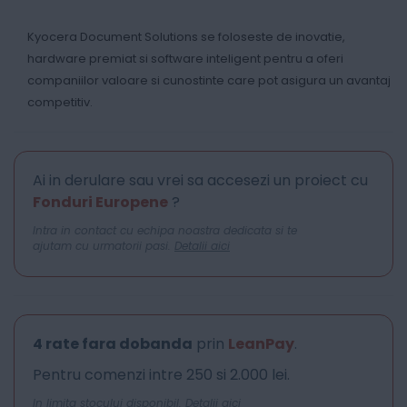
Kyocera Document Solutions se foloseste de inovatie,
hardware premiat si software inteligent pentru a oferi
companiilor valoare si cunostinte care pot asigura un avantaj
competitiv.
Ai in derulare sau vrei sa accesezi un proiect cu
Fonduri Europene
?
Intra in contact cu echipa noastra dedicata si te
ajutam cu urmatorii pasi.
Detalii aici
4 rate fara dobanda
prin
LeanPay
.
Pentru comenzi intre 250 si 2.000 lei.
In limita stocului disponibil.
Detalii aici