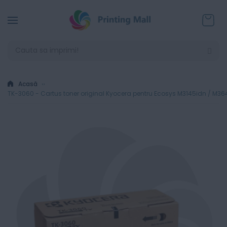
Coșul
Acasă
TK-3060 - Cartus toner original Kyocera pentru Ecosys M3145idn / M3