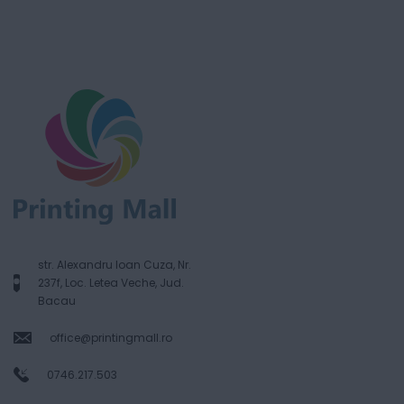
str. Alexandru Ioan Cuza, Nr.
237f, Loc. Letea Veche, Jud.
Bacau
office@printingmall.ro
0746.217.503