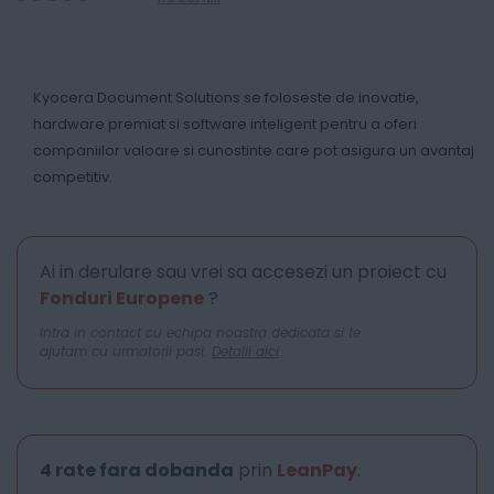
0
100
% of
Kyocera Document Solutions se foloseste de inovatie,
hardware premiat si software inteligent pentru a oferi
companiilor valoare si cunostinte care pot asigura un avantaj
competitiv.
Ai in derulare sau vrei sa accesezi un proiect cu
Fonduri Europene
?
Intra in contact cu echipa noastra dedicata si te
ajutam cu urmatorii pasi.
Detalii aici
4 rate fara dobanda
prin
LeanPay
.