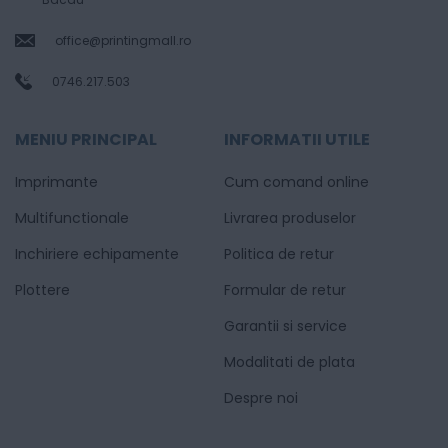
office@printingmall.ro
0746.217.503
MENIU PRINCIPAL
INFORMATII UTILE
Imprimante
Cum comand online
Multifunctionale
Livrarea produselor
Inchiriere echipamente
Politica de retur
Plottere
Formular de retur
Garantii si service
Modalitati de plata
Despre noi