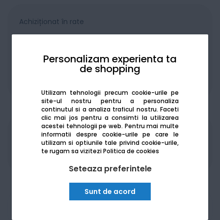
Achiziționat în rate
Personalizam experienta ta
de shopping
De la:
237.57
Lei / lună
Vezi detalii
Utilizam tehnologii precum cookie-urile pe
site-ul nostru pentru a personaliza
continutul si a analiza traficul nostru. Faceti
clic mai jos pentru a consimti la utilizarea
acestei tehnologii pe web.
Pentru mai multe
informatii despre cookie-urile pe care le
Produsele sunt disponibile pe platforma de
utilizam si optiunile tale privind cookie-urile,
achizitii publice
SEAP/SICAP
te rugam sa vizitezi
Politica de cookies
Seteaza preferintele
Sunt de acord
Am nevoie de ajutor