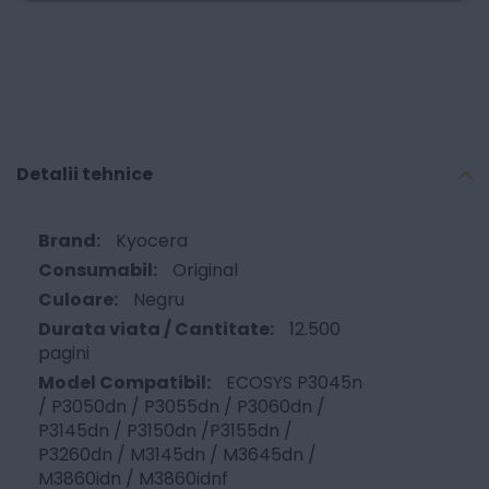
Detalii tehnice
Kyocera
Original
Negru
12.500
pagini
ECOSYS P3045n
/ P3050dn / P3055dn / P3060dn /
P3145dn / P3150dn /P3155dn /
P3260dn / M3145dn / M3645dn /
M3860idn / M3860idnf