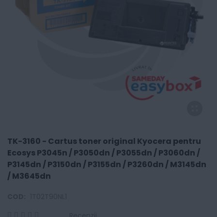
TK-3160 - Cartus toner original Kyocera pentru
Ecosys P3045n / P3050dn / P3055dn / P3060dn /
P3145dn / P3150dn / P3155dn / P3260dn / M3145dn
/ M3645dn
COD:
1T02T90NL1
Recenzii