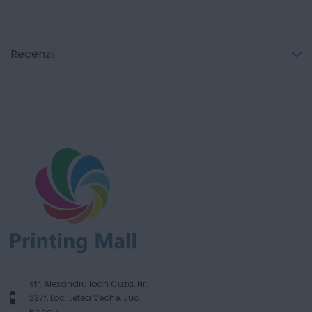
Recenzii
str. Alexandru Ioan Cuza, Nr.
237f, Loc. Letea Veche, Jud.
Bacau