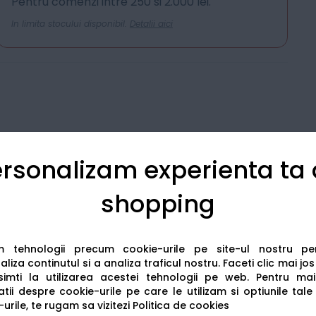
Pentru comenzi intre 250 si 2.000 lei.
In limita stocului disponibil.
Detalii aici
rsonalizam experienta ta
shopping
Detalii tehnice
Recenzii
am tehnologii precum cookie-urile pe site-ul nostru p
liza continutul si a analiza traficul nostru. Faceti clic mai jo
imti la utilizarea acestei tehnologii pe web.
Pentru mai
tii despre cookie-urile pe care le utilizam si optiunile tale
urile, te rugam sa vizitezi
Politica de cookies