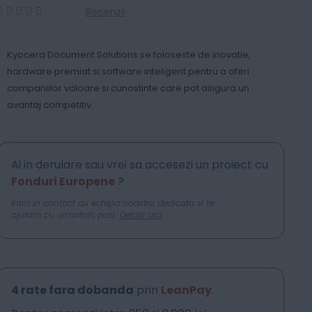
Recenzii
0
100
% of
Kyocera Document Solutions se foloseste de inovatie,
hardware premiat si software inteligent pentru a oferi
companiilor valoare si cunostinte care pot asigura un
avantaj competitiv.
Ai in derulare sau vrei sa accesezi un proiect cu
Fonduri Europene
?
Intra in contact cu echipa noastra dedicata si te
ajutam cu urmatorii pasi.
Detalii aici
4 rate fara dobanda
prin
LeanPay
.