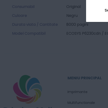
Consumabil
Original
S
Culoare
Negru
Durata viata / Cantitate
8000 pagini
Model Compatibil
ECOSYS P6230cdn / E
MENIU PRINCIPAL
Imprimante
Multifunctionale