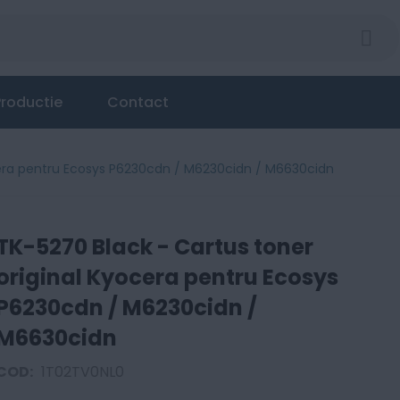
roductie
Contact
cera pentru Ecosys P6230cdn / M6230cidn / M6630cidn
TK-5270 Black - Cartus toner
original Kyocera pentru Ecosys
P6230cdn / M6230cidn /
M6630cidn
COD:
1T02TV0NL0