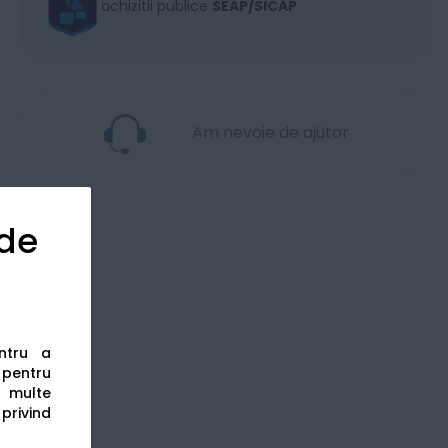
achizitii publice
SEAP/SICAP
Am nevoie de ajutor
 de
entru a
s pentru
 multe
 privind