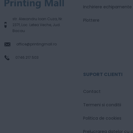
Inchiriere echipamente
str. Alexandru Ioan Cuza, Nr.
Plottere
237f, Loc. Letea Veche, Jud.
Bacau
office@printingmall.ro
0746.217.503
SUPORT CLIENTI
Contact
Termeni si conditii
Politica de cookies
Prelucrarea datelor cu 