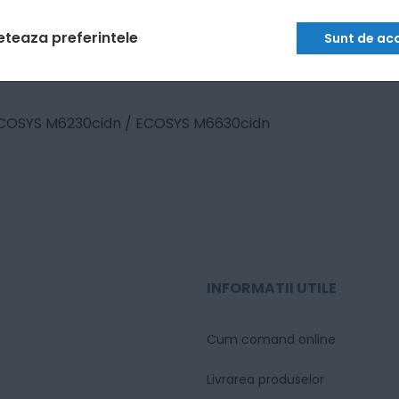
eteaza preferintele
Sunt de ac
COSYS M6230cidn / ECOSYS M6630cidn
INFORMATII UTILE
Cum comand online
Livrarea produselor