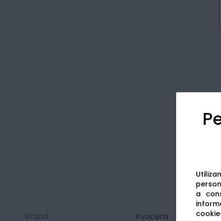
Pe
Utiliz
persona
a cons
informa
cookie-
Brand
Kyocera