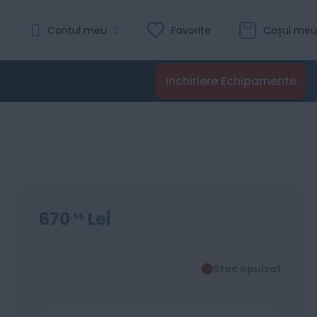
Contul meu
Favorite
Coșul meu
Inchiriere Echipamente
670
Lei
56
Stoc epuizat