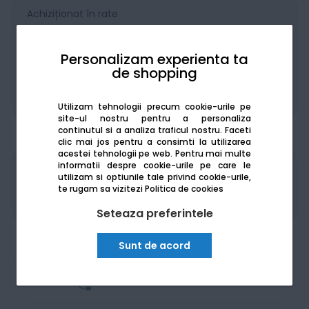
Achiziționat în rate
Personalizam experienta ta
de shopping
De la:
459.44
Lei / lună
Vezi detalii
Utilizam tehnologii precum cookie-urile pe
site-ul nostru pentru a personaliza
continutul si a analiza traficul nostru. Faceti
clic mai jos pentru a consimti la utilizarea
acestei tehnologii pe web.
Pentru mai multe
informatii despre cookie-urile pe care le
Produsele sunt disponibile pe platforma de
utilizam si optiunile tale privind cookie-urile,
achizitii publice
SEAP/SICAP
te rugam sa vizitezi
Politica de cookies
Seteaza preferintele
Sunt de acord
Am nevoie de ajutor