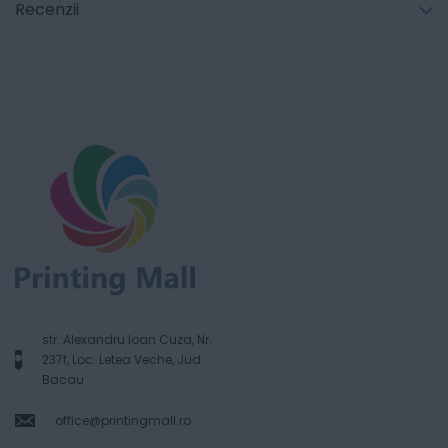
Recenzii
str. Alexandru Ioan Cuza, Nr.
237f, Loc. Letea Veche, Jud.
Bacau
office@printingmall.ro