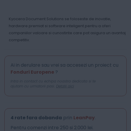
Kyocera Document Solutions se foloseste de inovatie,
hardware premiat si software inteligent pentru a oferi
companiilor valoare si cunostinte care pot asigura un avantaj
competitiv.
Ai in derulare sau vrei sa accesezi un proiect cu
Fonduri Europene
?
Intra in contact cu echipa noastra dedicata si te
ajutam cu urmatorii pasi.
Detalii aici
4 rate fara dobanda
prin
LeanPay
.
Pentru comenzi intre 250 si 2.000 lei.