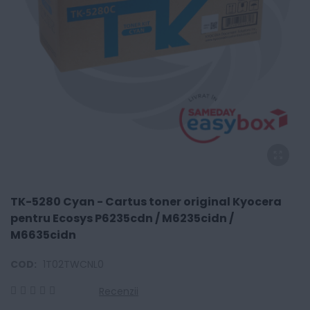
TK-5280 Cyan - Cartus toner original Kyocera
pentru Ecosys P6235cdn / M6235cidn /
M6635cidn
COD:
1T02TWCNL0
Recenzii
0
100
% of