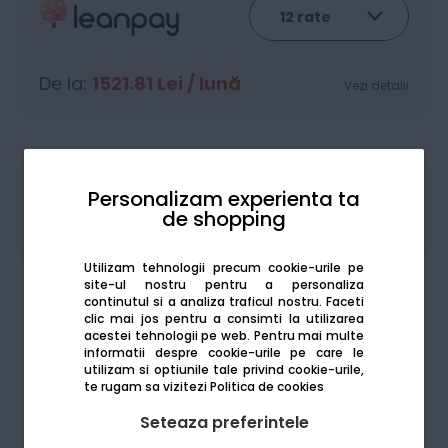
De la:
1521.81
Lei / lună
Vezi detalii
Produsele sunt disponibile pe platforma de
Personalizam experienta ta
achizitii publice
SEAP/SICAP
de shopping
Utilizam tehnologii precum cookie-urile pe
site-ul nostru pentru a personaliza
continutul si a analiza traficul nostru. Faceti
clic mai jos pentru a consimti la utilizarea
acestei tehnologii pe web.
Pentru mai multe
Am nevoie de ajutor
informatii despre cookie-urile pe care le
utilizam si optiunile tale privind cookie-urile,
te rugam sa vizitezi
Politica de cookies
Seteaza preferintele