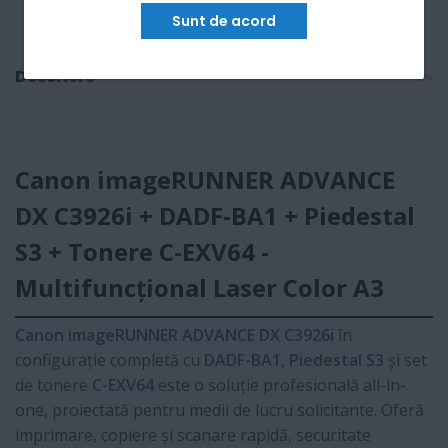
Sunt de acord
Descriere
Canon imageRUNNER ADVANCE
DX C3926i + DADF-BA1 + Piedestal
S3 + Tonere C-EXV64 -
Multifuncțional Laser Color A3
Canon imageRUNNER ADVANCE DX C3926i
în
configurație completă cu
DADF-BA1
,
Piedestal S3
și set
de tonere
C-EXV64
este o soluție profesională all-in-
one, proiectată pentru medii de lucru solicitante. Oferă
imprimare, copiere și scanare rapidă, securitate