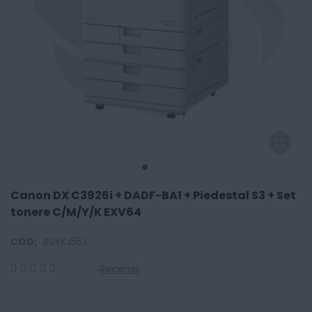
Canon DX C3926i + DADF-BA1 + Piedestal S3 + Set
tonere C/M/Y/K EXV64
COD:
RSYKJ553
Recenzii
0
100
% of