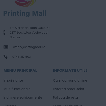
str. Alexandru Ioan Cuza, Nr.
237f, Loc. Letea Veche, Jud.
Bacau
office@printingmall.ro
0746.217.503
MENIU PRINCIPAL
INFORMATII UTILE
Imprimante
Cum comand online
Multifunctionale
Livrarea produselor
Inchiriere echipamente
Politica de retur
Plottere
Formular de retur