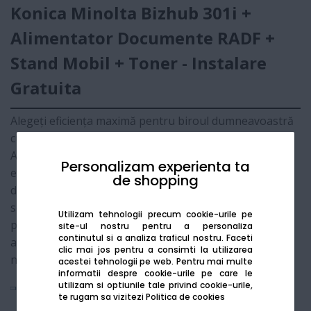
Konica Minolta Bizhub 301i +
Alimentator Documente RADF +
Stand Mobil + Toner - Instalare
Gratuita
Alegeți eficiența maximă pentru biroul dumneavoastră
cu pachetul promoțional
Konica Minolta Bizhub 301i
.
Acest multifuncțional monocrom A3 din gama i-Series
Personalizam experienta ta
este livrat alături de alimentatorul automat de
de shopping
documente (RADF) și standul mobil original, oferind o
soluție "la cheie" pentru digitalizare și imprimare. Ideal
Utilizam tehnologii precum cookie-urile pe
pentru volume de lucru constante, echipamentul
site-ul nostru pentru a personaliza
continutul si a analiza traficul nostru. Faceti
asigură costuri de exploatare reduse și o fiabilitate de
clic mai jos pentru a consimti la utilizarea
neegalat.
acestei tehnologii pe web.
Pentru mai multe
informatii despre cookie-urile pe care le
utilizam si optiunile tale privind cookie-urile,
Vezi mai mult
te rugam sa vizitezi
Politica de cookies