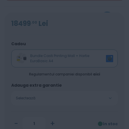
18499
Lei
00
Cadou
Bundle Casti Printing Mall + Hartie
EuroBasic A4
Regulamentul campaniei disponibil
aici
Adauga extra garantie
Selectează
-
+
în stoc