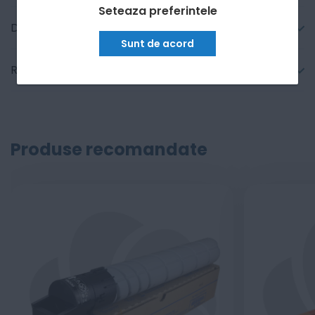
Seteaza preferintele
Detalii tehnice
Sunt de acord
Recenzii
Produse recomandate