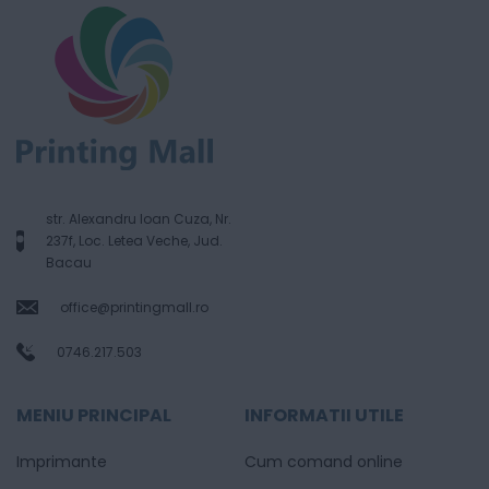
str. Alexandru Ioan Cuza, Nr.
237f, Loc. Letea Veche, Jud.
Bacau
office@printingmall.ro
0746.217.503
MENIU PRINCIPAL
INFORMATII UTILE
Imprimante
Cum comand online