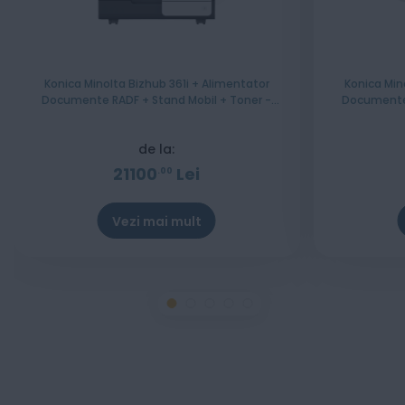
Konica Minolta Bizhub 361i + Alimentator
Konica Min
Documente RADF + Stand Mobil + Toner -
Documente 
Instalare Gratuita
de la:
21100
Lei
00
Vezi mai mult