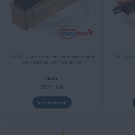
TN-330 - Cartus toner original Konica Minolta
DR-316 Bla
pentru Bizhub 300i / Bizhub 360i
de la:
331
Lei
26
Vezi mai mult