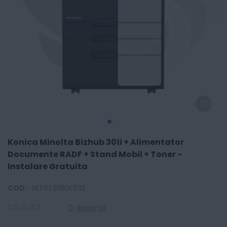
Konica Minolta Bizhub 301i + Alimentator
Documente RADF + Stand Mobil + Toner -
Instalare Gratuita
COD:
SETVZ301IDF632
0
Recenzii
0
100
% of