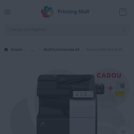
Coșul
Acasă
...
Multifunctionale A3
Konica Minolta Bizhub 301i + Alimentator Documente RADF + Stand Mobil + Toner - Instalare Gratuita