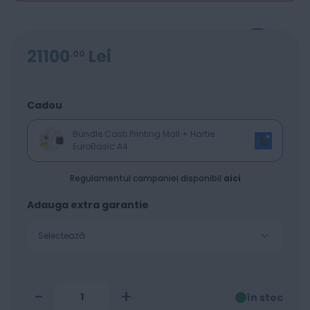
21100
Lei
00
Cadou
Bundle Casti Printing Mall + Hartie
EuroBasic A4
Regulamentul campaniei disponibil
aici
Adauga extra garantie
Selectează
-
+
în stoc