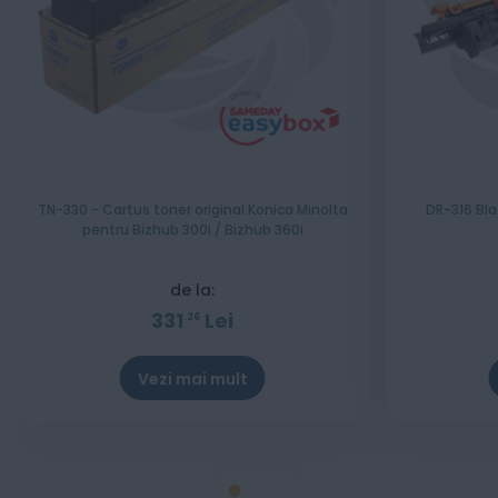
TN-330 - Cartus toner original Konica Minolta
DR-316 Bla
pentru Bizhub 300i / Bizhub 360i
de la:
331
Lei
26
Vezi mai mult