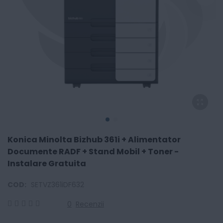
Konica Minolta Bizhub 361i + Alimentator
Documente RADF + Stand Mobil + Toner -
Instalare Gratuita
COD:
SETVZ361iDF632
0
Recenzii
0
100
% of