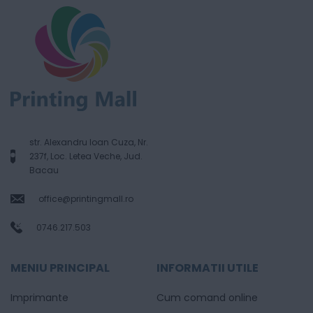
str. Alexandru Ioan Cuza, Nr.
237f, Loc. Letea Veche, Jud.
Bacau
office@printingmall.ro
0746.217.503
MENIU PRINCIPAL
INFORMATII UTILE
Imprimante
Cum comand online