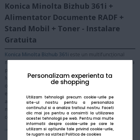
Konica Minolta Bizhub 361i +
Alimentator Documente RADF +
Stand Mobil + Toner - Instalare
Gratuita
Konica Minolta Bizhub 361i
este un multifuncțional
monocrom A3 ultra-performant, creat pentru a asigura
productivitatea necesară în birourile cu volum mare de
Personalizam experienta ta
lucru. Parte a renumitei generații i-Series, acest model
de shopping
oferă o viteză de imprimare de 36 ppm și o fiabilitate
excepțională. Pachetul promoțional include
Utilizam tehnologii precum cookie-urile pe
alimentatorul automat de documente (RADF), standul
site-ul nostru pentru a personaliza
continutul si a analiza traficul nostru. Faceti
mobil și instalarea gratuită, oferindu-vă o soluție
clic mai jos pentru a consimti la utilizarea
completă "la cheie".
acestei tehnologii pe web.
Pentru mai multe
informatii despre cookie-urile pe care le
utilizam si optiunile tale privind cookie-urile,
Vezi mai mult
te rugam sa vizitezi
Politica de cookies