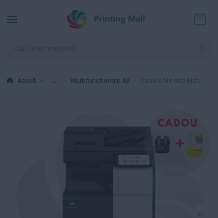
Coșul
Acasă
...
Multifunctionale A3
Konica Minolta Bizhub 361i + Alimentator Documente RADF + Stand Mobil + Toner - Instalare Gratuita