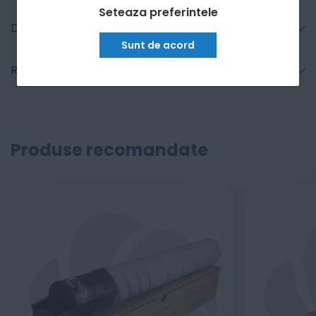
Seteaza preferintele
Detalii tehnice
Sunt de acord
Recenzii
Produse recomandate