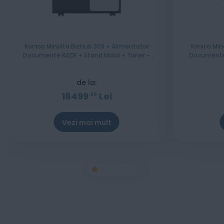
Konica Minolta Bizhub 301i + Alimentator
Konica Min
Documente RADF + Stand Mobil + Toner -
Documente 
Instalare Gratuita
de la:
18499
Lei
00
Vezi mai mult