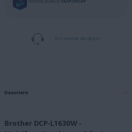
achizitii publice
SEAP/SICAP
Am nevoie de ajutor
Descriere
Brother DCP-L1630W -