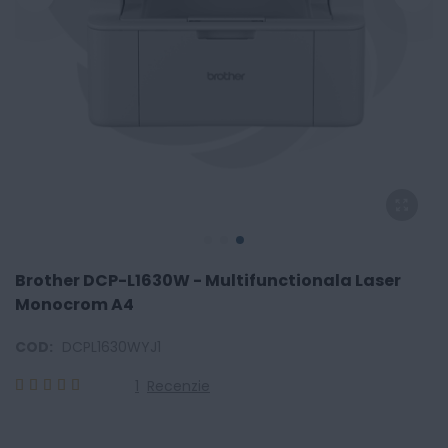
Brother DCP-L1630W - Multifunctionala Laser
Monocrom A4
COD:
DCPL1630WYJ1
1
Recenzie
100
100
% of