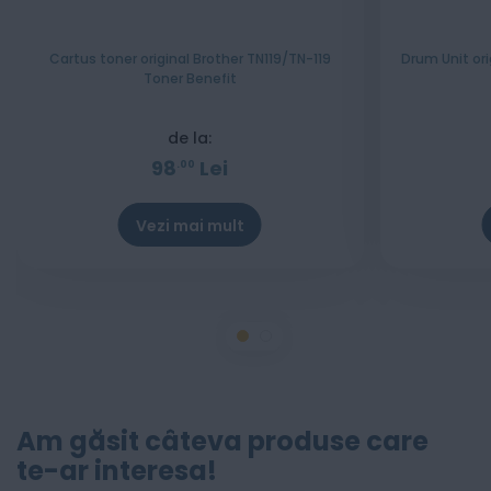
Cartus toner original Brother TN119/TN-119
Drum Unit ori
Toner Benefit
de la:
98
Lei
00
Vezi mai mult
Stoc epuizat
Am găsit câteva produse care
te-ar interesa!