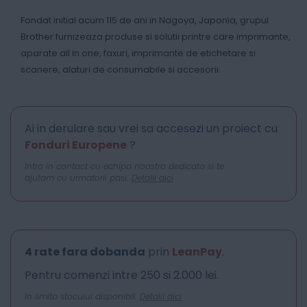
Fondat initial acum 115 de ani in Nagoya, Japonia, grupul
Brother furnizeaza produse si solutii printre care imprimante,
aparate all in one, faxuri, imprimante de etichetare si
scanere, alaturi de consumabile si accesorii.
Ai in derulare sau vrei sa accesezi un proiect cu
Fonduri Europene
?
Intra in contact cu echipa noastra dedicata si te
ajutam cu urmatorii pasi.
Detalii aici
4 rate fara dobanda
prin
LeanPay
.
Pentru comenzi intre 250 si 2.000 lei.
In limita stocului disponibil.
Detalii aici