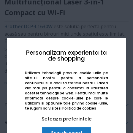
Multifuncțional Laser 3-în-1
Compact cu Wi-Fi
Brother DCP-L1630W
este soluția perfectă pentru
acasă sau pentru birouri mici unde spațiul este limitat.
Este un aparat "3-în-1" care îți permite să printezi,
scanezi și să copiezi documente foarte ușor. Datorită
Personalizam experienta ta
conexiunii Wi-Fi, poți uita de cabluri și poți trimite
de shopping
documente la printat direct de pe telefonul mobil sau
de pe tabletă.
Utilizam tehnologii precum cookie-urile pe
site-ul nostru pentru a personaliza
Vezi mai mult
continutul si a analiza traficul nostru. Faceti
clic mai jos pentru a consimti la utilizarea
acestei tehnologii pe web.
Pentru mai multe
informatii despre cookie-urile pe care le
utilizam si optiunile tale privind cookie-urile,
Detalii tehnice
te rugam sa vizitezi
Politica de cookies
Seteaza preferintele
Recenzii
Sunt de acord