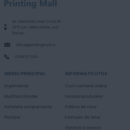
str. Alexandru Ioan Cuza, Nr.
237f, Loc. Letea Veche, Jud.
Bacau
office@printingmall.ro
0746.217.503
MENIU PRINCIPAL
INFORMATII UTILE
Imprimante
Cum comand online
Multifunctionale
Livrarea produselor
Inchiriere echipamente
Politica de retur
Plottere
Formular de retur
Garantii si service