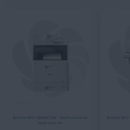
Evaluare:
100%
Brother MFC-L8690CDW - Multifunctional
Brother MFC-
laser color A4