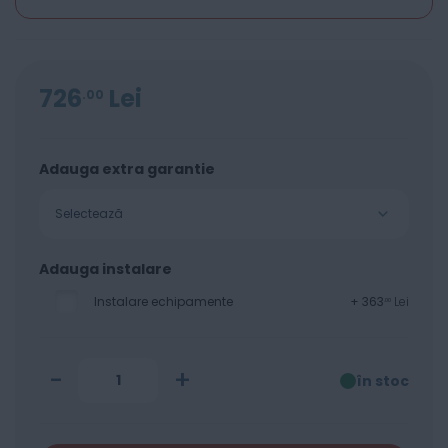
726
Lei
00
Adauga extra garantie
Selectează
Adauga instalare
Instalare echipamente
+
363
Lei
00
-
+
în stoc