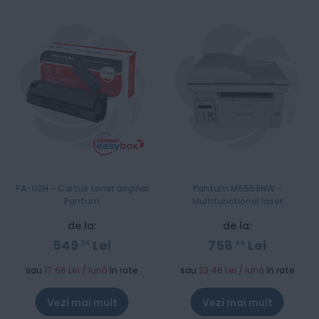
PA-110H - Cartus toner original
Pantum M6559NW -
Pantum
Multifunctional laser
monocrom A4
de la:
de la:
549
Lei
758
Lei
34
44
sau
17.66 Lei / lună
în rate
sau
23.46 Lei / lună
în rate
Vezi mai mult
Vezi mai mult
Stoc epuizat