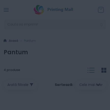
Coșul
Acasă
Pantum
Pantum
List
G
V
4
produse
a
Sortează
Arată filtrele