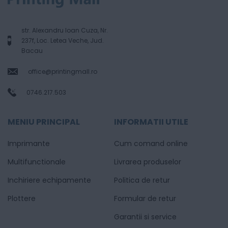
str. Alexandru Ioan Cuza, Nr.
237f, Loc. Letea Veche, Jud.
Bacau
office@printingmall.ro
0746.217.503
MENIU PRINCIPAL
INFORMATII UTILE
Imprimante
Cum comand online
Multifunctionale
Livrarea produselor
Inchiriere echipamente
Politica de retur
Plottere
Formular de retur
Garantii si service