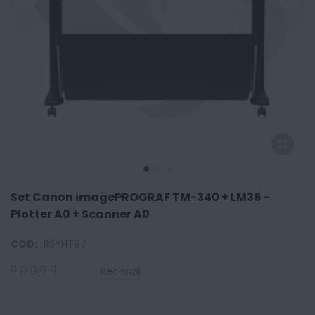
Set Canon imagePROGRAF TM-340 + LM36 -
Plotter A0 + Scanner A0
COD:
RSYHT87
Recenzii
0
100
% of