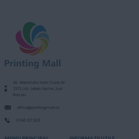
str. Alexandru Ioan Cuza, Nr.
237f, Loc. Letea Veche, Jud.
Bacau
office@printingmall.ro
0746.217.503
MENIU PRINCIPAL
INFORMATII UTILE