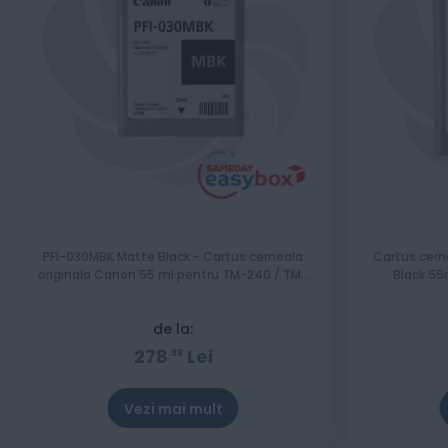
PFI-030MBK Matte Black - Cartus cerneala
Cartus cern
originala Canon 55 ml pentru TM-240 / TM-
Black 55
340
de la:
278
Lei
98
Vezi mai mult