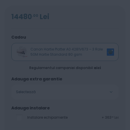
14480
Lei
00
Cadou
Canon Hartie Plotter A0 4281V673 – 3 Role
50M Hartie Standard 80 gsm
Regulamentul campaniei disponibil
aici
Adauga extra garantie
Selectează
Adauga instalare
Instalare echipamente
+
363
Lei
00