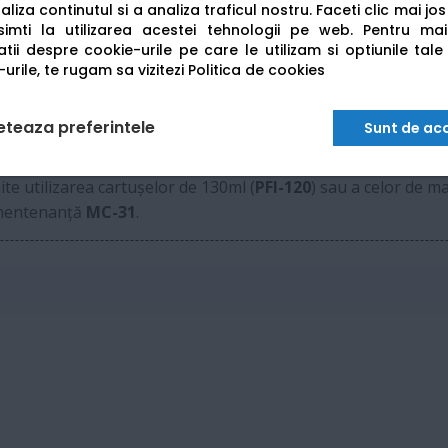
liza continutul si a analiza traficul nostru. Faceti clic mai jo
imti la utilizarea acestei tehnologii pe web.
Pentru mai
HP-GL/2, HP RTL, PDF, JPEG, CALS G4
tii despre cookie-urile pe care le utilizam si optiunile tale
urile, te rugam sa vizitezi
Politica de cookies
USB A/B, Gigabit Ethernet, Wi-Fi
eteaza preferintele
Sunt de ac
20):
e utilizarea cartușelor de 130ml (
PFI-120
) sau a celor de m
 mentenanță
MC-31
.