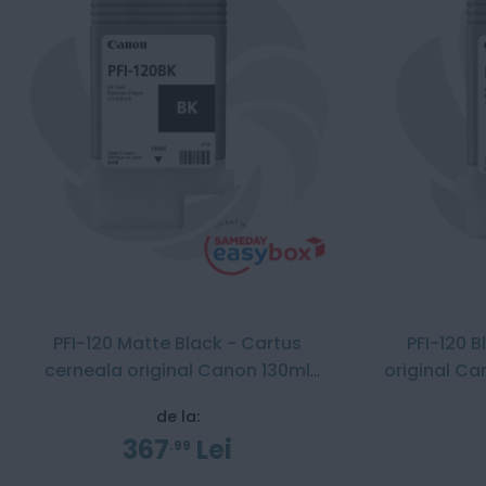
PFI-120 Matte Black - Cartus
PFI-120 
cerneala original Canon 130ml
original C
pentru TM-200 / TM-300
de la:
367
Lei
99