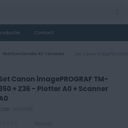
Plotter A0 + Scanner A0
roductie
Contact
Multifunctionala A0 Cerneala
Set Canon imagePROGRAF T
Set Canon imagePROGRAF TM-
350 + Z36 - Plotter A0 + Scanner
A0
COD:
RSYDE56
Recenzii
0
100
% of