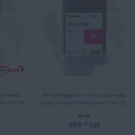
 cerneala
PFI-121 Magenta - Cartus cerneala
ntru TM-200
original Canon 130ml pentru TM-255
/ TM-350 / TM-355
de la:
395
Lei
00