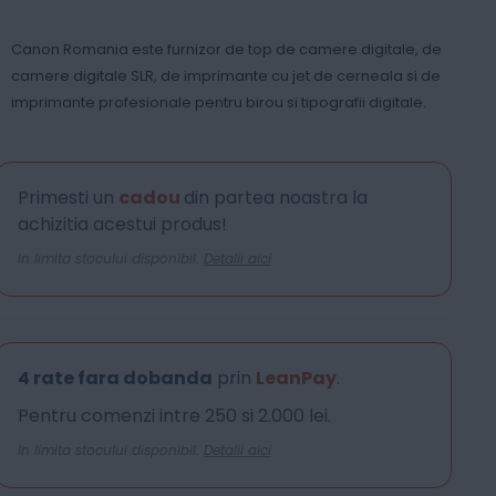
Canon Romania este furnizor de top de camere digitale, de
camere digitale SLR, de imprimante cu jet de cerneala si de
imprimante profesionale pentru birou si tipografii digitale.
Primesti un
cadou
din partea noastra la
achizitia acestui produs!
In limita stocului disponibil.
Detalii aici
4 rate fara dobanda
prin
LeanPay
.
Pentru comenzi intre 250 si 2.000 lei.
In limita stocului disponibil.
Detalii aici