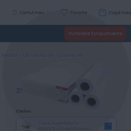
Evaluare:
Contul meu
Favorite
Coșul meu
0
100
% of
Recenzii
Inchiriere Echipamente
Adaugă în coș
M-350 + Z36 - Plotter A0 + Scanner A0
25550
Lei
00
Cadou
Canon Hartie Plotter A0
4281V673 – 3 Role 50M Hartie