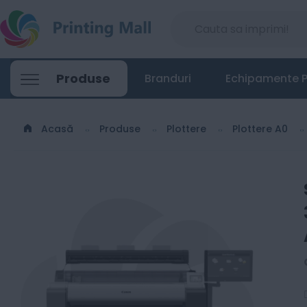
Set Canon imagePROGRAF TM-350 + Z36 - 
Produse
Branduri
Echipamente P
25550
Lei
00
Acasă
Produse
Plottere
Plottere A0