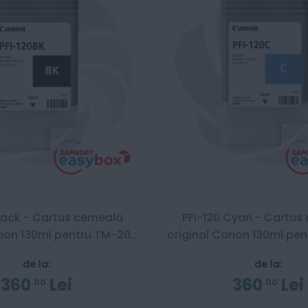
Black - Cartus cerneala
PFI-120 Cyan - Cartus
anon 130ml pentru TM-200
original Canon 130ml pe
/ TM-300
/ TM-300
de la:
de la:
360
Lei
360
Lei
00
00