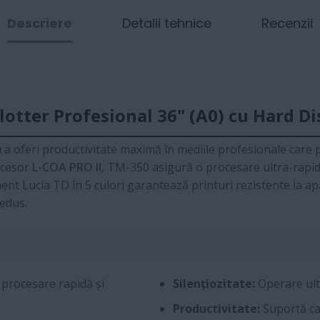
Descriere
Detalii tehnice
Recenzii
tter Profesional 36" (A0) cu Hard Di
 a oferi productivitate maximă în mediile profesionale care
ocesor
L-COA PRO II
, TM-350 asigură o procesare ultra-rapidă
t Lucia TD în 5 culori garantează printuri rezistente la apă ș
redus.
 procesare rapidă și
Silențiozitate:
Operare ultr
Productivitate:
Suportă ca