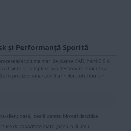
sk și Performanță Sporită
 procesează volume mari de planșe CAD, hărți GIS și
 a fișierelor complexe și o gestionare eficientă a
i o precizie remarcabilă a liniilor, totul într-un
a-silențioasă, ideală pentru birouri deschise
rtușe de capacitate mare (până la 300ml)