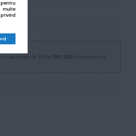
s pentru
 multe
 privind
ord
are capacitate de 300ml (
PFI-320
). Echipamentul