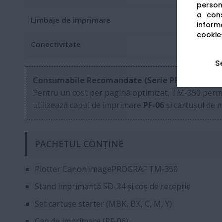
persona
a cons
Limbaje de imprimare
informa
cookie-
Conectivitate
S
Consumabile Recomandate (Serie PFI-120 / PFI-3
Pentru un cost per pagină optimizat, TM-350 permit
utilizează capul de imprimare
PF-06
și cartușul de
PACHETUL CONȚINE
Plotter Canon imagePROGRAF TM-350
Stand imprimantă SD-34 și coș de recepție
Set cartușe starter (MBK, BK, C, M, Y)
Cap de imprimare (PF-06)