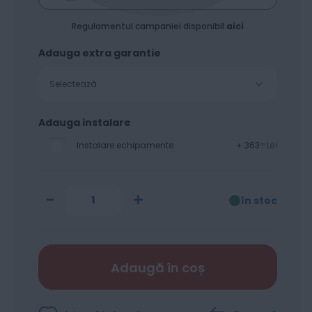
Standard 80 gsm
Regulamentul campaniei disponibil
aici
Adauga extra garantie
Selectează
Adauga instalare
Instalare echipamente
+
363
Lei
00
-
+
în stoc
Adaugă în coș