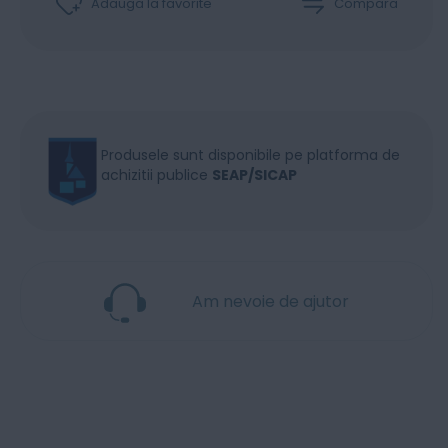
Adaugă la favorite
Compară
Produsele sunt disponibile pe platforma de
achizitii publice
SEAP/SICAP
Am nevoie de ajutor