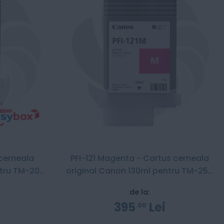
 cerneala
PFI-121 Magenta - Cartus cerneala
ntru TM-200
original Canon 130ml pentru TM-255
/ TM-350 / TM-355
de la:
395
Lei
00