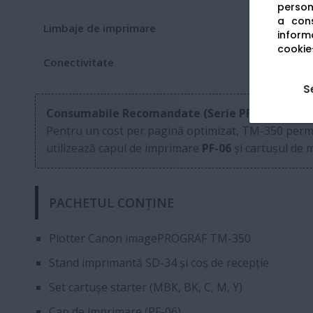
persona
a cons
Limbaje de imprimare
informa
cookie-
Conectivitate
S
Consumabile Recomandate (Serie PFI-120 / PFI-3
Pentru un cost per pagină optimizat, TM-350 permit
utilizează capul de imprimare
PF-06
și cartușul de
PACHETUL CONȚINE
Plotter Canon imagePROGRAF TM-350
Stand imprimantă SD-34 și coș de recepție
Set cartușe starter (MBK, BK, C, M, Y)
Cap de imprimare (PF-06)