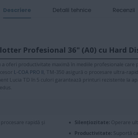
Descriere
Detalii tehnice
Recenzii
tter Profesional 36" (A0) cu Hard Di
 a oferi productivitate maximă în mediile profesionale care
ocesor
L-COA PRO II
, TM-350 asigură o procesare ultra-rapidă
t Lucia TD în 5 culori garantează printuri rezistente la apă ș
redus.
 procesare rapidă și
Silențiozitate:
Operare ultr
Productivitate:
Suportă ca