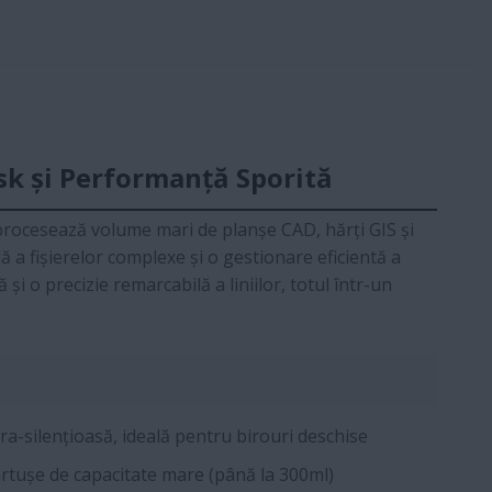
sk și Performanță Sporită
 procesează volume mari de planșe CAD, hărți GIS și
 a fișierelor complexe și o gestionare eficientă a
i o precizie remarcabilă a liniilor, totul într-un
a-silențioasă, ideală pentru birouri deschise
rtușe de capacitate mare (până la 300ml)