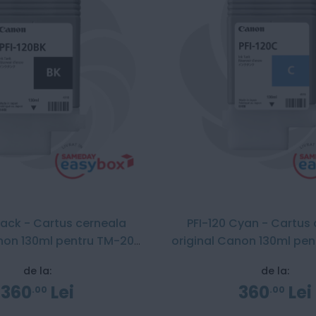
Black - Cartus cerneala
PFI-120 Cyan - Cartus
anon 130ml pentru TM-200
original Canon 130ml pe
/ TM-300
/ TM-300
de la:
de la:
360
Lei
360
Lei
00
00