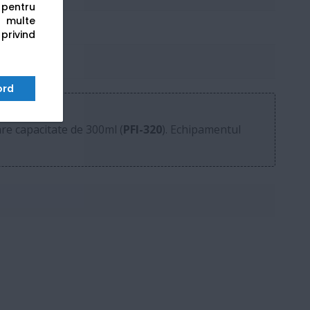
s pentru
 multe
 privind
ord
are capacitate de 300ml (
PFI-320
). Echipamentul