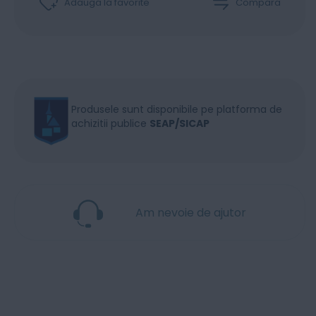
Adaugă la favorite
Compară
Produsele sunt disponibile pe platforma de
achizitii publice
SEAP/SICAP
Am nevoie de ajutor