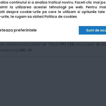
liza continutul si a analiza traficul nostru. Faceti clic mai jo
imti la utilizarea acestei tehnologii pe web.
Pentru mai
HP-GL/2, HP RTL, PDF, JPEG, CALS G4
tii despre cookie-urile pe care le utilizam si optiunile tale
urile, te rugam sa vizitezi
Politica de cookies
USB A/B, Gigabit Ethernet, Wi-Fi
eteaza preferintele
Sunt de ac
20):
e utilizarea cartușelor de 130ml (
PFI-120
) sau a celor de m
 mentenanță
MC-31
.