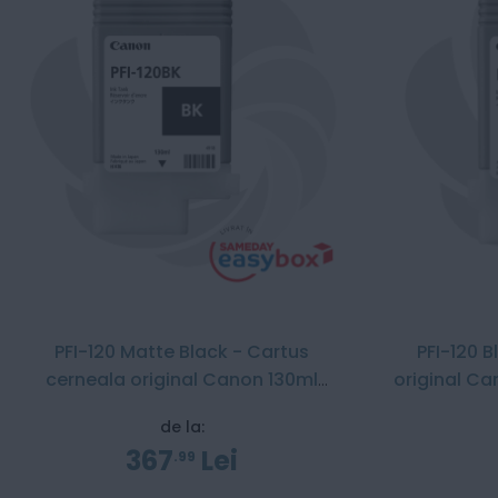
PFI-120 Matte Black - Cartus
PFI-120 
cerneala original Canon 130ml
original C
pentru TM-200 / TM-300
de la:
367
Lei
99