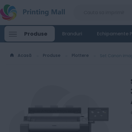
Set Canon imagePROGRAF TM-350 + Z36 - 
Produse
Branduri
Echipamente P
25550
Lei
00
Acasă
Produse
Plottere
Set Canon imag