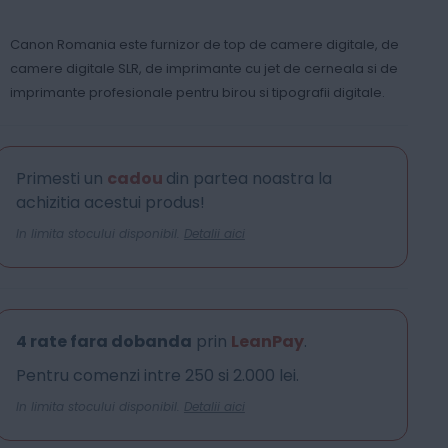
Canon Romania este furnizor de top de camere digitale, de
camere digitale SLR, de imprimante cu jet de cerneala si de
imprimante profesionale pentru birou si tipografii digitale.
Primesti un
cadou
din partea noastra la
achizitia acestui produs!
In limita stocului disponibil.
Detalii aici
4 rate fara dobanda
prin
LeanPay
.
Pentru comenzi intre 250 si 2.000 lei.
In limita stocului disponibil.
Detalii aici