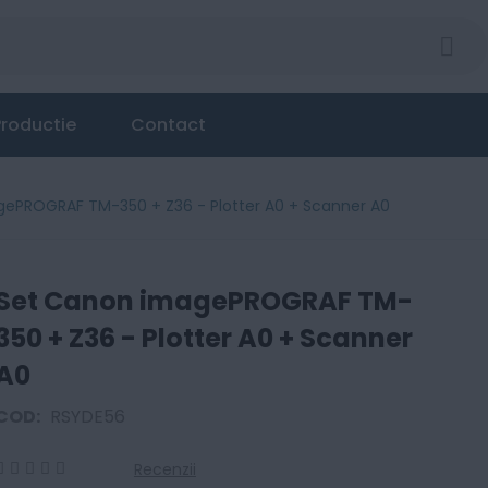
Plotter A0 + Scanner A0
roductie
Contact
ePROGRAF TM-350 + Z36 - Plotter A0 + Scanner A0
Set Canon imagePROGRAF TM-
350 + Z36 - Plotter A0 + Scanner
A0
COD:
RSYDE56
Recenzii
0
100
% of