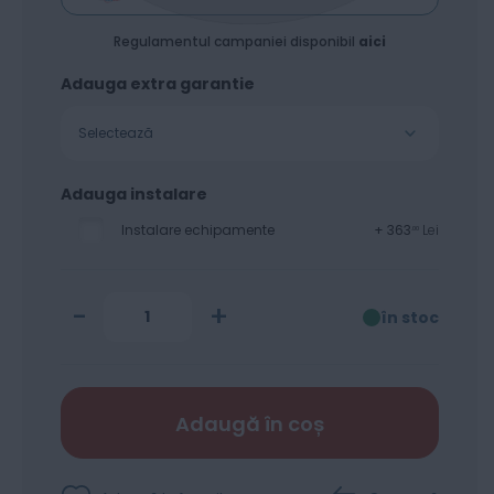
Standard 80 gsm
Regulamentul campaniei disponibil
aici
Adauga extra garantie
Selectează
Adauga instalare
Instalare echipamente
+
363
Lei
00
-
+
în stoc
Adaugă în coș