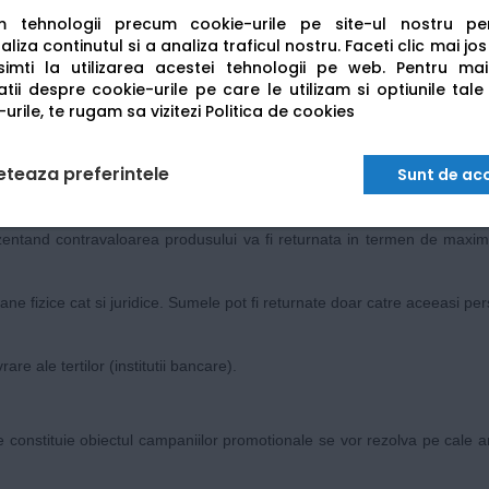
am tehnologii precum cookie-urile pe site-ul nostru p
liza continutul si a analiza traficul nostru. Faceti clic mai jo
bursata se stabileste conform regulamentului specific campaniei active,
imti la utilizarea acestei tehnologii pe web.
Pentru mai
tii despre cookie-urile pe care le utilizam si optiunile tale
at conform documentului fiscal, produsul cadou neavand valoare de ramb
urile, te rugam sa vizitezi
Politica de cookies
adou are o valoare de rambursare separata, mentionata explicit in regul
plica prima varianta.
eteaza preferintele
Sunt de ac
ezentand contravaloarea produsului va fi returnata in termen de maximu
ane fizice cat si juridice. Sumele pot fi returnate doar catre aceeasi p
e ale tertilor (institutii bancare).
ce constituie obiectul campaniilor promotionale se vor rezolva pe cale amia