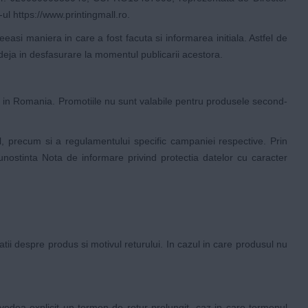
-ul
https://www.printingmall.ro
.
asi maniera in care a fost facuta si informarea initiala. Astfel de
e deja in desfasurare la momentul publicarii acestora.
ul in Romania. Promotiile nu sunt valabile pentru produsele second-
, precum si a regulamentului specific campaniei respective. Prin
cunostinta Nota de informare privind protectia datelor cu caracter
rmatii despre produs si motivul returului. In cazul in care produsul nu
vedea explicit un termen de retur prelungit, caz in care termenul