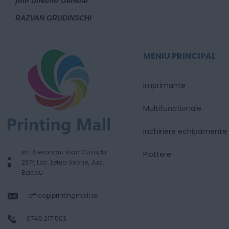
prin Director General
RAZVAN GRUDINSCHI
MENIU PRINCIPAL
Imprimante
Multifunctionale
Inchiriere echipamente
str. Alexandru Ioan Cuza, Nr.
Plottere
237f, Loc. Letea Veche, Jud.
Bacau
office@printingmall.ro
0746.217.503