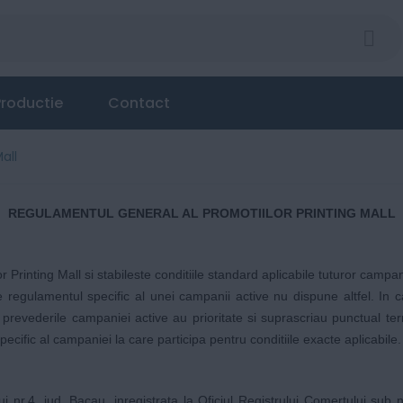
roductie
Contact
all
REGULAMENTUL GENERAL AL PROMOTIILOR PRINTING MALL
r Printing Mall si stabileste conditiile standard aplicabile tuturor c
 regulamentul specific al unei campanii active nu dispune altfel. In 
revederile campaniei active au prioritate si suprascriau punctual term
ecific al campaniei la care participa pentru conditiile exacte aplicabile.
ului nr.4, jud. Bacau, inregistrata la Oficiul Registrului Comertului