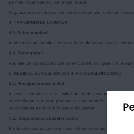
permite Organizatorului sa refuze returul.
Organizatorul va certifica identitatea solicitantului si va verifica 
4. TRANSPORTUL LA RETUR
4.1. Retur standard
In absenta unei mentiuni contrare in regulamentul specific campaniei
4.2. Retur gratuit
Anumite campanii pot include beneficiul returului gratuit. In acest 
5. REGIMUL BUNDLE-URILOR SI PRODUSELOR CADOU
5.1. Principiul indivizibilitatii
In cazul campaniilor care includ un produs cadou sau un pachet 
concomitenta a tuturor produselor cadou/bundle, in aceeasi stare
Pe
concomitenta a tuturor produselor din pachet.
5.2. Integritatea produselor cadou
Produsele cadou sau cele incluse in bundle trebuie returnate fara u