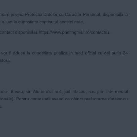
rmare privind Protectia Datelor cu Caracter Personal, disponibila la
 a luat la cunostinta continutul acestei note.
contact disponibil la
https://www.printingmall.ro/contactus
.
 vor fi aduse la cunostinta publica in mod oficial cu cel putin 24
stora.
ui: Bacau, str. Abatorului nr.4, jud. Bacau, sau prin intermediul
ionale). Pentru contestatii avand ca obiect prelucrarea datelor cu
s
.