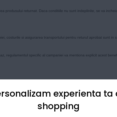
starea produsului returnat. Daca conditiile nu sunt indeplinite, se va inch
, costurile si asigurarea transportului pentru returul aprobat sunt in sa
caz, regulamentul specific al campaniei va mentiona explicit acest benefi
bundle, toate produsele din pachet sunt considerate indivizibile. R
 in care au fost primite: neutilizate si in ambalajul original intac
rsonalizam experienta ta
shopping
rme de uzura, zgarieturi, lovituri sau alte semne de utilizare care imp