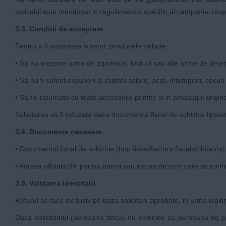
aplicabil este mentionat in regulamentul specific al campaniei resp
3.3. Conditii de acceptare
Pentru a fi acceptate la retur, produsele trebuie:
• Sa nu prezinte urme de zgarieturi, lovituri sau alte urme de deter
• Sa nu fi suferit expuneri la radiatii solare, acizi, intemperii, s
• Sa fie returnate cu toate accesoriile primite si in ambalajul origina
Solicitarea va fi refuzata daca documentul fiscal de achizitie lipsest
3.4. Documente necesare
• Documentul fiscal de achizitie (bon fiscal/factura fiscala/chitanta), 
• Adresa oficiala din partea bancii sau extras de cont care sa confi
3.5. Validarea identitatii
Returul se face exclusiv pe baza solicitarii aprobate, in urma legi
Daca solicitantul (persoana fizica) nu coincide cu persoana de p