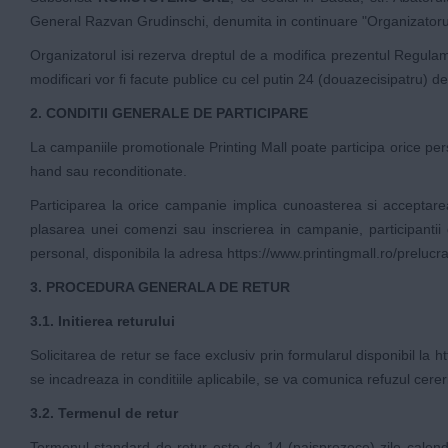
General Razvan Grudinschi, denumita in continuare "Organizatorul
Organizatorul isi rezerva dreptul de a modifica prezentul Regulame
modificari vor fi facute publice cu cel putin 24 (douazecisipatru) d
2. CONDITII GENERALE DE PARTICIPARE
La campaniile promotionale Printing Mall poate participa orice per
hand sau reconditionate.
Participarea la orice campanie implica cunoasterea si acceptare
plasarea unei comenzi sau inscrierea in campanie, participantii d
personal, disponibila la adresa
https://www.printingmall.ro/prelucr
3. PROCEDURA GENERALA DE RETUR
3.1. Initierea returului
Solicitarea de retur se face exclusiv prin formularul disponibil la
ht
se incadreaza in conditiile aplicabile, se va comunica refuzul cereri
3.2. Termenul de retur
Termenul standard de retur este de 14 (paisprezece) zile calenda