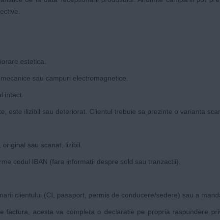
ective.
iorare estetica.
ocuri mecanice sau campuri electromagnetice.
l intact.
e, este ilizibil sau deteriorat. Clientul trebuie sa prezinte o varianta sca
original sau scanat, lizibil.
rme codul IBAN (fara informatii despre sold sau tranzactii).
timarii clientului (CI, pasaport, permis de conducere/sedere) sau a manda
e factura, acesta va completa o declaratie pe propria raspundere priv