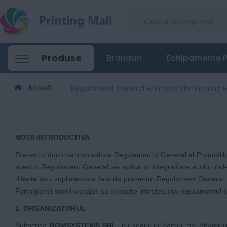
Produse
Branduri
Echipamente P
Acasă
Regulament General Al Promotiilor Printing M
NOTA INTRODUCTIVA
Prezentul document constituie Regulamentul General al Promotiilo
acestui Regulament General se aplica in integralitate acolo unde
diferite sau suplimentare fata de prezentul Regulament General, p
Participantii sunt incurajati sa consulte intotdeauna regulamentul sp
1. ORGANIZATORUL
Subscrisa
ROMSYSTEMS SRL
, cu sediul in Bacau, str. Abator