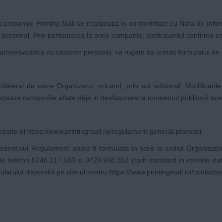
a campaniile Printing Mall se realizeaza in conformitate cu Nota de Info
r-personal
. Prin participarea la orice campanie, participantul confirma ca
 dumneavoastra cu caracter personal, va rugam sa urmati formularul de 
ateral de catre Organizator, oricand, prin act aditional. Modificarile
fecteaza campaniile aflate deja in desfasurare la momentul publicarii ace
ebsite-ul
https://www.printingmall.ro/regulament-general-promotii
.
entului Regulament poate fi formulata in scris la sediul Organizatorul
e telefon 0746.217.503 si 0729.958.352 (tarif standard in retelele nat
larului disponibil pe site-ul nostru
https://www.printingmall.ro/contactu