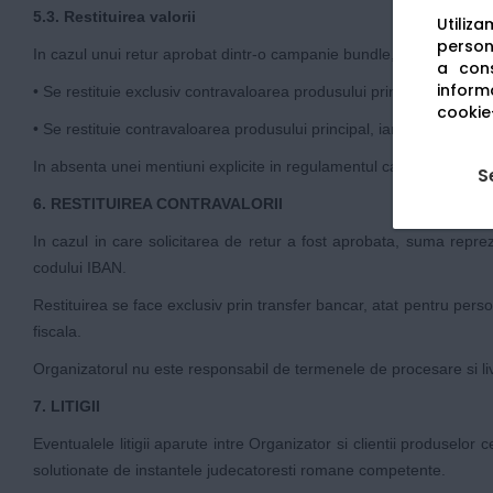
5.3. Restituirea valorii
Utiliz
persona
In cazul unui retur aprobat dintr-o campanie bundle, valoarea ram
a cons
informa
• Se restituie exclusiv contravaloarea produsului principal achit
cookie-
• Se restituie contravaloarea produsului principal, iar produsul c
In absenta unei mentiuni explicite in regulamentul campaniei, se a
S
6. RESTITUIREA CONTRAVALORII
In cazul in care solicitarea de retur a fost aprobata, suma repr
codului IBAN.
Restituirea se face exclusiv prin transfer bancar, atat pentru perso
fiscala.
Organizatorul nu este responsabil de termenele de procesare si livrar
7. LITIGII
Eventualele litigii aparute intre Organizator si clientii produselor 
solutionate de instantele judecatoresti romane competente.