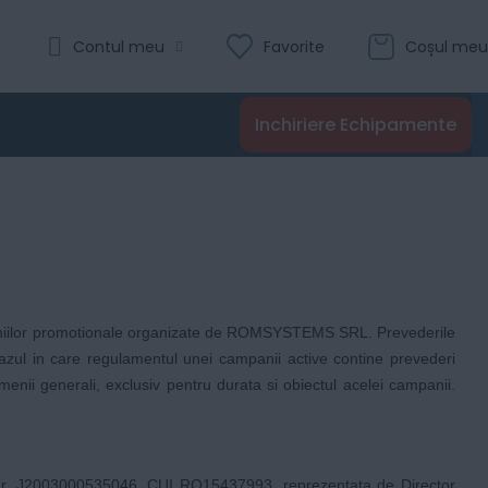
Contul meu
Favorite
Coșul meu
Inchiriere Echipamente
ampaniilor promotionale organizate de ROMSYSTEMS SRL. Prevederile
cazul in care regulamentul unei campanii active contine prevederi
enii generali, exclusiv pentru durata si obiectul acelei campanii.
 sub nr. J2003000535046, CUI RO15437993, reprezentata de Director