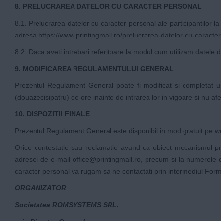
8. PRELUCRAREA DATELOR CU CARACTER PERSONAL
8.1. Prelucrarea datelor cu caracter personal ale participantilor l
adresa
https://www.printingmall.ro/prelucrarea-datelor-cu-caracte
8.2. Daca aveti intrebari referitoare la modul cum utilizam datele
9. MODIFICAREA REGULAMENTULUI GENERAL
Prezentul Regulament General poate fi modificat si completat unil
(douazecisipatru) de ore inainte de intrarea lor in vigoare si nu a
10. DISPOZITII FINALE
Prezentul Regulament General este disponibil in mod gratuit pe w
Orice contestatie sau reclamatie avand ca obiect mecanismul prez
adresei de e-mail
office@printingmall.ro
, precum si la numerele d
caracter personal va rugam sa ne contactati prin intermediul Formu
ORGANIZATOR
Societatea ROMSYSTEMS SRL.