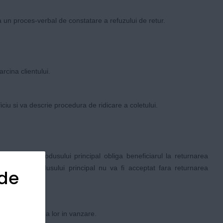
eia un proces-verbal de constatare a refuzului de retur.
rcina clientului.
ciu si va descrie procedura de ridicare a coletului.
eturnarea produsului principal obliga beneficiarul la returnarea
t. Returul produsului principal nu va fi acceptat fara returnarea
 de
iedica repunerea lor in vanzare.