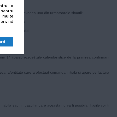
entru a
s pentru
 care poate prevedea una din urmatoarele situatii:
 multe
 privind
ursare separata.
amentul campaniei.
ord
m 14 (paisprezece) zile calendaristice de la primirea confirmarii
ersoana/entitate care a efectuat comanda initiala si apare pe factura
bila sau, in cazul in care aceasta nu va fi posibila, litigiile vor fi