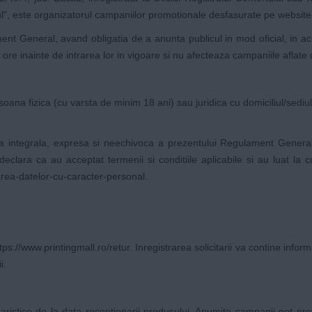
", este organizatorul campaniilor promotionale desfasurate pe website
nt General, avand obligatia de a anunta publicul in mod oficial, in acee
e ore inainte de intrarea lor in vigoare si nu afecteaza campaniile aflat
soana fizica (cu varsta de minim 18 ani) sau juridica cu domiciliul/sedi
a integrala, expresa si neechivoca a prezentului Regulament General
eclara ca au acceptat termenii si conditiile aplicabile si au luat la 
area-datelor-cu-caracter-personal
.
tps://www.printingmall.ro/retur
. Inregistrarea solicitarii va contine info
i.
ristice de la data receptionarii produsului. Anumite campanii pot pre