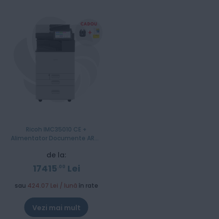
Ricoh IMC35010 CE +
Alimentator Documente ARDF
+ Stand Mobil + Set tonere
de la:
CMYK
17415
Lei
00
sau
424.07 Lei / lună
în rate
Vezi mai mult