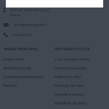
str. Alexandru Ioan Cuza, Nr.
237f, Loc. Letea Veche, Jud.
Bacau
office@printingmall.ro
0746.217.503
MENIU PRINCIPAL
INFORMATII UTILE
Imprimante
Cum comand online
Multifunctionale
Livrarea produselor
Inchiriere echipamente
Politica de retur
Plottere
Formular de retur
Garantii si service
Modalitati de plata