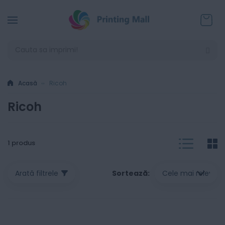
Coșul
Acasă
Ricoh
Ricoh
List
G
V
1
produs
a
Sortează
Arată filtrele