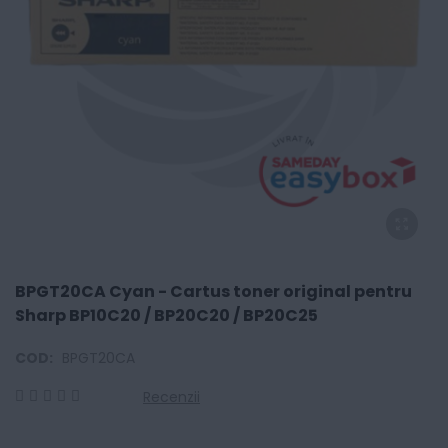
BPGT20CA Cyan - Cartus toner original pentru
Sharp BP10C20 / BP20C20 / BP20C25
COD:
BPGT20CA
Recenzii
0
100
% of