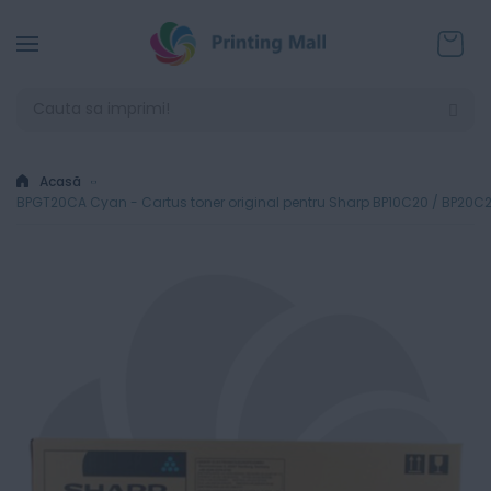
Coșul
Acasă
BPGT20CA Cyan - Cartus toner original pentru Sharp BP10C20 / BP20C