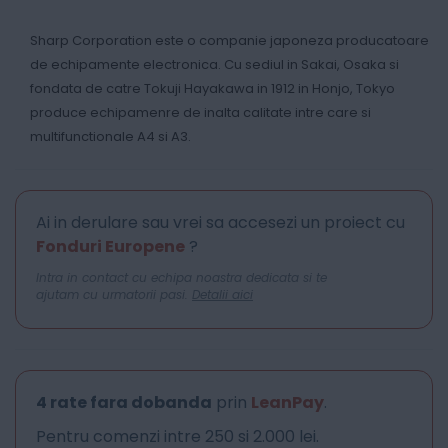
Sharp Corporation este o companie japoneza producatoare
de echipamente electronica. Cu sediul in Sakai, Osaka si
fondata de catre Tokuji Hayakawa in 1912 in Honjo, Tokyo
produce echipamenre de inalta calitate intre care si
multifunctionale A4 si A3.
Ai in derulare sau vrei sa accesezi un proiect cu
Fonduri Europene
?
Intra in contact cu echipa noastra dedicata si te
ajutam cu urmatorii pasi.
Detalii aici
4 rate fara dobanda
prin
LeanPay
.
Pentru comenzi intre 250 si 2.000 lei.