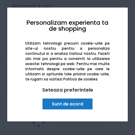
Achiziționat în rate
Personalizam experienta ta
de shopping
De la:
177.22
Lei / lună
Utilizam tehnologii precum cookie-urile pe
Vezi detalii
site-ul nostru pentru a personaliza
continutul si a analiza traficul nostru. Faceti
clic mai jos pentru a consimti la utilizarea
acestei tehnologii pe web.
Pentru mai multe
informatii despre cookie-urile pe care le
utilizam si optiunile tale privind cookie-urile,
Produsele sunt disponibile pe platforma de
te rugam sa vizitezi
Politica de cookies
achizitii publice
SEAP/SICAP
Seteaza preferintele
Sunt de acord
Am nevoie de ajutor