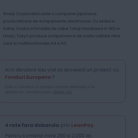
Sharp Corporation este o companie japoneza
producatoare de echipamente electronica. Cu sediul in
Sakai, Osaka si fondata de catre Tokuji Hayakawa in 1912 in
Honjo, Tokyo produce echipamenre de inalta calitate intre
care si multifunctionale A4 si A3.
Ai in derulare sau vrei sa accesezi un proiect cu
Fonduri Europene
?
Intra in contact cu echipa noastra dedicata si te
ajutam cu urmatorii pasi.
Detalii aici
4 rate fara dobanda
prin
LeanPay
.
Pentru comenzi intre 250 si 2.000 lei.