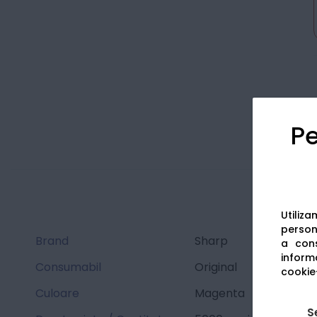
Pe
Utiliz
persona
Brand
Sharp
a cons
informa
Consumabil
Original
cookie-
Culoare
Magenta
S