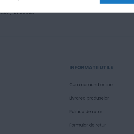
0C20 / BP20C25
INFORMATII UTILE
Cum comand online
Livrarea produselor
Politica de retur
Formular de retur