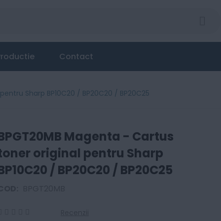
roductie
Contact
 pentru Sharp BP10C20 / BP20C20 / BP20C25
BPGT20MB Magenta - Cartus
toner original pentru Sharp
BP10C20 / BP20C20 / BP20C25
COD:
BPGT20MB
Recenzii
0
100
% of