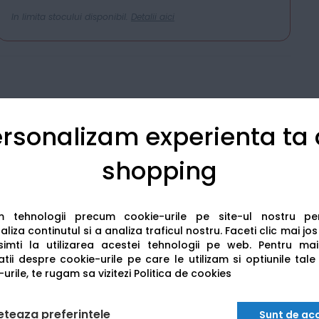
In limita stocului disponibil.
Detalii aici
rsonalizam experienta ta
Detalii tehnice
Recenzii
shopping
am tehnologii precum cookie-urile pe site-ul nostru p
liza continutul si a analiza traficul nostru. Faceti clic mai jo
imti la utilizarea acestei tehnologii pe web.
Pentru mai
tii despre cookie-urile pe care le utilizam si optiunile tale
urile, te rugam sa vizitezi
Politica de cookies
eteaza preferintele
Sunt de ac