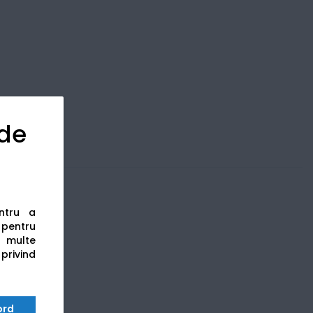
 de
entru a
s pentru
 multe
 privind
ord