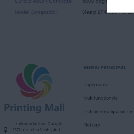
Durata viata / Cantitate
5000 pagini
Model Compatibil
Sharp BP10C20 / BP2
MENIU PRINCIPAL
Imprimante
Multifunctionale
Inchiriere echipamente
str. Alexandru Ioan Cuza, Nr.
Plottere
237f, Loc. Letea Veche, Jud.