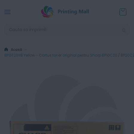
Coșul
Acasă
BPGT20YB Yellow - Cartus toner original pentru Sharp BP10C20 / BP20C