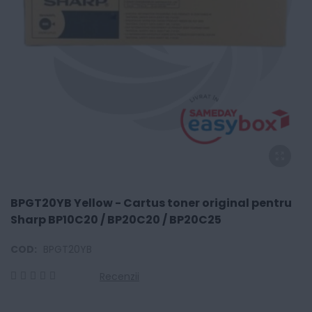
BPGT20YB Yellow - Cartus toner original pentru
Sharp BP10C20 / BP20C20 / BP20C25
COD:
BPGT20YB
Recenzii
0
100
% of