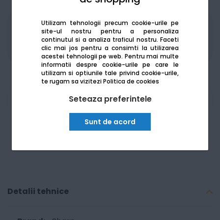
Utilizam tehnologii precum cookie-urile pe
Produsele sunt disponibile pe platforma de
site-ul nostru pentru a personaliza
achizitii publice
SEAP/SICAP
continutul si a analiza traficul nostru. Faceti
clic mai jos pentru a consimti la utilizarea
acestei tehnologii pe web.
Pentru mai multe
informatii despre cookie-urile pe care le
utilizam si optiunile tale privind cookie-urile,
te rugam sa vizitezi
Politica de cookies
Seteaza preferintele
Am nevoie de ajutor
Sunt de acord
Detalii tehnice