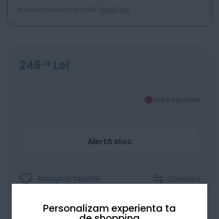
In limita stocului disponibil.
Detalii aici
246
Lei
38
Stoc epuizat
Alertă stoc
Adaugă la favorite
Compară
Personalizam experienta ta
de shopping