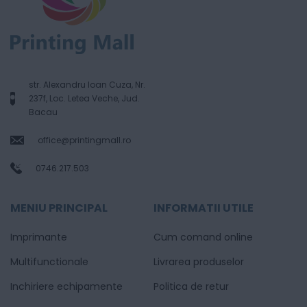
str. Alexandru Ioan Cuza, Nr.
237f, Loc. Letea Veche, Jud.
Bacau
office@printingmall.ro
0746.217.503
MENIU PRINCIPAL
INFORMATII UTILE
Imprimante
Cum comand online
Multifunctionale
Livrarea produselor
Inchiriere echipamente
Politica de retur