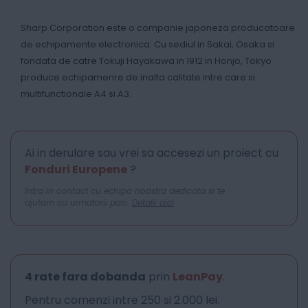
Sharp Corporation este o companie japoneza producatoare
de echipamente electronica. Cu sediul in Sakai, Osaka si
fondata de catre Tokuji Hayakawa in 1912 in Honjo, Tokyo
produce echipamenre de inalta calitate intre care si
multifunctionale A4 si A3.
Ai in derulare sau vrei sa accesezi un proiect cu
Fonduri Europene
?
Intra in contact cu echipa noastra dedicata si te
ajutam cu urmatorii pasi.
Detalii aici
4 rate fara dobanda
prin
LeanPay
.
Pentru comenzi intre 250 si 2.000 lei.