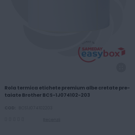
Rola termica etichete premium albe cretate pre-
taiate Brother BCS-1J074102-203
COD:
BCS1J074102203
Recenzii
0
100
% of