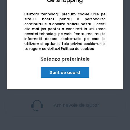
de shopping
Utilizam tehnologii precum cookie-urile pe
site-ul nostru pentru a personaliza
Adaugă la favorite
Compară
continutul si a analiza traficul nostru. Faceti
clic mai jos pentru a consimti la utilizarea
acestei tehnologii pe web.
Pentru mai multe
informatii despre cookie-urile pe care le
utilizam si optiunile tale privind cookie-urile,
te rugam sa vizitezi
Politica de cookies
Seteaza preferintele
Produsele sunt disponibile pe platforma de
achizitii publice
SEAP/SICAP
Sunt de acord
Am nevoie de ajutor