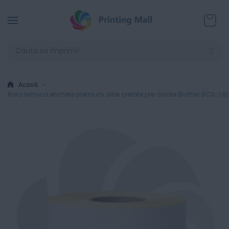
Coșul
Acasă
Rola termica etichete premium albe cretate pre-taiate Brother BCS-1J