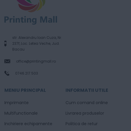
str. Alexandru Ioan Cuza, Nr.
237f, Loc. Letea Veche, Jud.
Bacau
office@printingmall.ro
0746.217.503
MENIU PRINCIPAL
INFORMATII UTILE
Imprimante
Cum comand online
Multifunctionale
Livrarea produselor
Inchiriere echipamente
Politica de retur