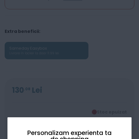
Extra beneficii:
Sameday Easybox
Livrare în locker la doar 11.99 lei
130
Lei
08
Stoc epuizat
Personalizam experienta ta
Alertă stoc