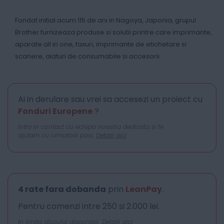
Fondat initial acum 115 de ani in Nagoya, Japonia, grupul
Brother furnizeaza produse si solutii printre care imprimante,
aparate all in one, faxuri, imprimante de etichetare si
scanere, alaturi de consumabile si accesorii.
Ai in derulare sau vrei sa accesezi un proiect cu
Fonduri Europene
?
Intra in contact cu echipa noastra dedicata si te
ajutam cu urmatorii pasi.
Detalii aici
4 rate fara dobanda
prin
LeanPay
.
Pentru comenzi intre 250 si 2.000 lei.
In limita stocului disponibil.
Detalii aici