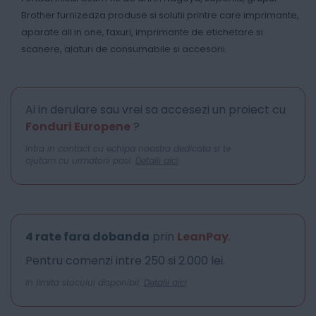
Brother furnizeaza produse si solutii printre care imprimante,
aparate all in one, faxuri, imprimante de etichetare si
scanere, alaturi de consumabile si accesorii.
Ai in derulare sau vrei sa accesezi un proiect cu
Fonduri Europene
?
Intra in contact cu echipa noastra dedicata si te
ajutam cu urmatorii pasi.
Detalii aici
4 rate fara dobanda
prin
LeanPay
.
Pentru comenzi intre 250 si 2.000 lei.
In limita stocului disponibil.
Detalii aici