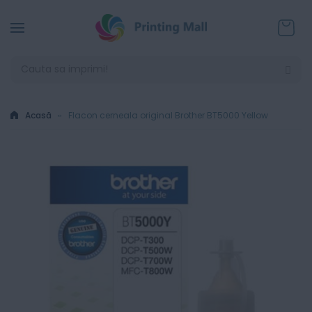
Coșul
Acasă
Flacon cerneala original Brother BT5000 Yellow