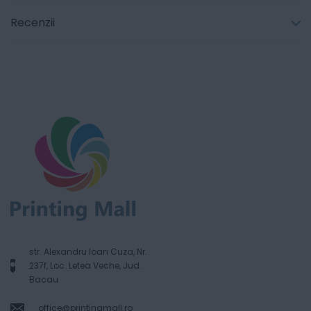
Recenzii
str. Alexandru Ioan Cuza, Nr.
237f, Loc. Letea Veche, Jud.
Bacau
office@printingmall.ro