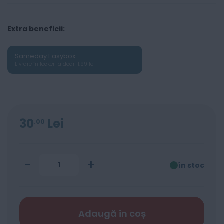
Extra beneficii:
Sameday Easybox
Livrare în locker la doar 11.99 lei
30
Lei
00
-
+
în stoc
Adaugă în coș