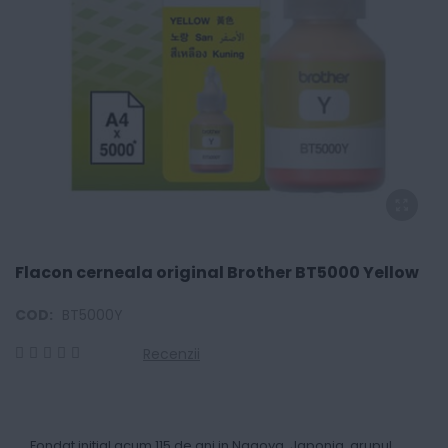
Flacon cerneala original Brother BT5000 Yellow
COD:
BT5000Y
Recenzii
0
100
% of
Fondat initial acum 115 de ani in Nagoya, Japonia, grupul