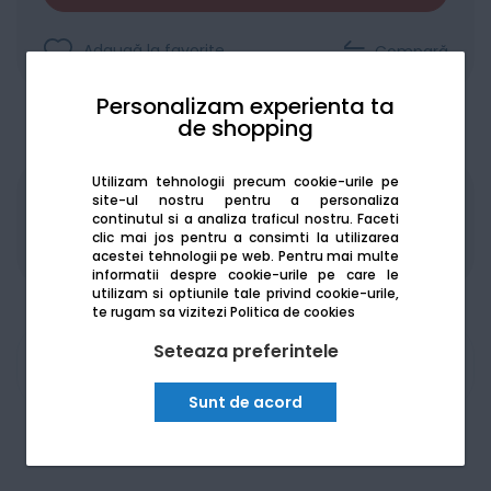
Adaugă la favorite
Compară
Personalizam experienta ta
de shopping
Utilizam tehnologii precum cookie-urile pe
site-ul nostru pentru a personaliza
Produsele sunt disponibile pe platforma de
continutul si a analiza traficul nostru. Faceti
achizitii publice
SEAP/SICAP
clic mai jos pentru a consimti la utilizarea
acestei tehnologii pe web.
Pentru mai multe
informatii despre cookie-urile pe care le
utilizam si optiunile tale privind cookie-urile,
te rugam sa vizitezi
Politica de cookies
Seteaza preferintele
Am nevoie de ajutor
Sunt de acord