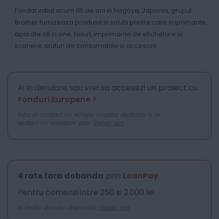
Fondat initial acum 115 de ani in Nagoya, Japonia, grupul
Brother furnizeaza produse si solutii printre care imprimante,
aparate all in one, faxuri, imprimante de etichetare si
scanere, alaturi de consumabile si accesorii.
Ai in derulare sau vrei sa accesezi un proiect cu
Fonduri Europene
?
Intra in contact cu echipa noastra dedicata si te
ajutam cu urmatorii pasi.
Detalii aici
4 rate fara dobanda
prin
LeanPay
.
Pentru comenzi intre 250 si 2.000 lei.
In limita stocului disponibil.
Detalii aici