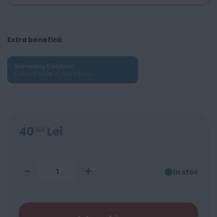
Extra beneficii:
Sameday Easybox
Livrare în locker la doar 11.99 lei
40
Lei
00
-
+
în stoc