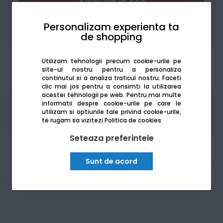
Adaugă în coș
Personalizam experienta ta
de shopping
Adaugă la favorite
Compară
Utilizam tehnologii precum cookie-urile pe
site-ul nostru pentru a personaliza
continutul si a analiza traficul nostru. Faceti
clic mai jos pentru a consimti la utilizarea
acestei tehnologii pe web.
Pentru mai multe
informatii despre cookie-urile pe care le
Produsele sunt disponibile pe platforma de
utilizam si optiunile tale privind cookie-urile,
achizitii publice
SEAP/SICAP
te rugam sa vizitezi
Politica de cookies
Seteaza preferintele
Sunt de acord
Am nevoie de ajutor