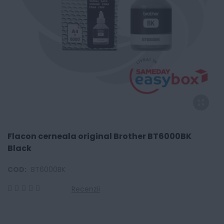
Flacon cerneala original Brother BT6000BK
Black
COD:
BT6000BK
Recenzii
0
100
% of