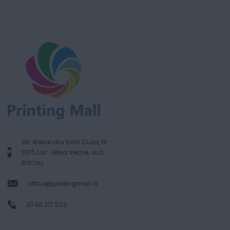
str. Alexandru Ioan Cuza, Nr.
237f, Loc. Letea Veche, Jud.
Bacau
office@printingmall.ro
0746.217.503