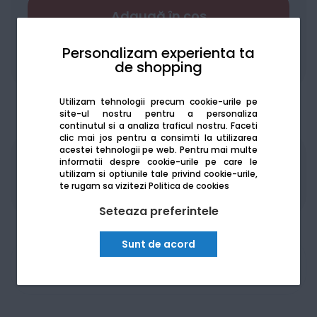
Adaugă în coș
Personalizam experienta ta
Adaugă la favorite
Compară
de shopping
Utilizam tehnologii precum cookie-urile pe
site-ul nostru pentru a personaliza
continutul si a analiza traficul nostru. Faceti
clic mai jos pentru a consimti la utilizarea
acestei tehnologii pe web.
Pentru mai multe
informatii despre cookie-urile pe care le
Produsele sunt disponibile pe platforma de
utilizam si optiunile tale privind cookie-urile,
achizitii publice
SEAP/SICAP
te rugam sa vizitezi
Politica de cookies
Seteaza preferintele
Sunt de acord
Am nevoie de ajutor