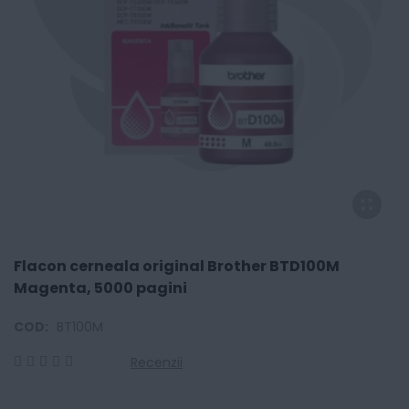
Flacon cerneala original Brother BTD100M
Magenta, 5000 pagini
COD:
BT100M
Recenzii
0
100
% of