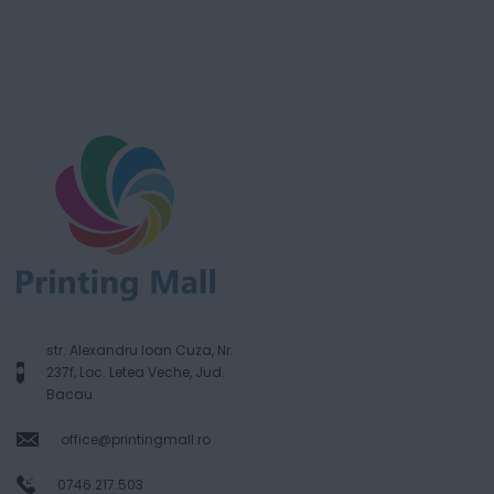
str. Alexandru Ioan Cuza, Nr.
237f, Loc. Letea Veche, Jud.
Bacau
office@printingmall.ro
0746.217.503