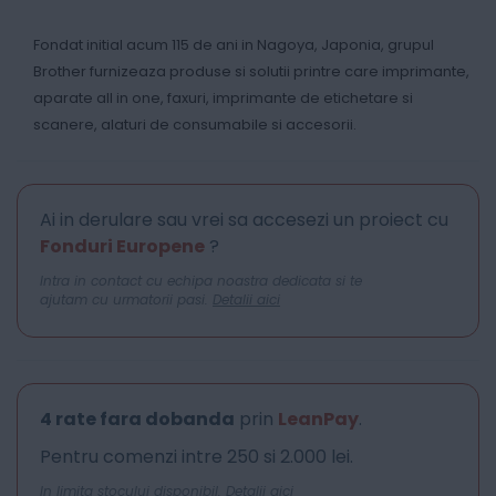
Fondat initial acum 115 de ani in Nagoya, Japonia, grupul
Brother furnizeaza produse si solutii printre care imprimante,
aparate all in one, faxuri, imprimante de etichetare si
scanere, alaturi de consumabile si accesorii.
Ai in derulare sau vrei sa accesezi un proiect cu
Fonduri Europene
?
Intra in contact cu echipa noastra dedicata si te
ajutam cu urmatorii pasi.
Detalii aici
4 rate fara dobanda
prin
LeanPay
.
Pentru comenzi intre 250 si 2.000 lei.
In limita stocului disponibil.
Detalii aici