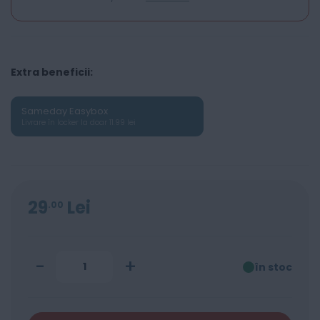
Extra beneficii:
Sameday Easybox
Livrare în locker la doar 11.99 lei
29
Lei
00
-
+
în stoc