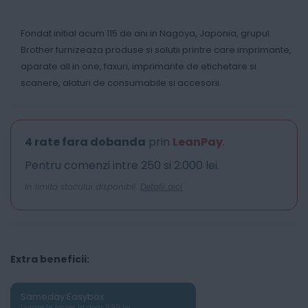
Fondat initial acum 115 de ani in Nagoya, Japonia, grupul
Brother furnizeaza produse si solutii printre care imprimante,
aparate all in one, faxuri, imprimante de etichetare si
scanere, alaturi de consumabile si accesorii.
4 rate fara dobanda
prin
LeanPay
.
Pentru comenzi intre 250 si 2.000 lei.
In limita stocului disponibil.
Detalii aici
Extra beneficii:
Sameday Easybox
Livrare în locker la doar 11.99 lei