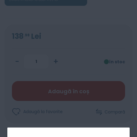
138
Lei
98
-
+
în stoc
Adaugă în coș
Adaugă la favorite
Compară