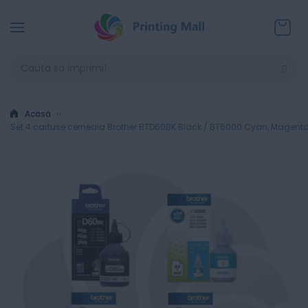
Coșul
Acasă
Set 4 cartuse cerneala Brother BTD60BK Black / BT5000 Cyan, Magenta,