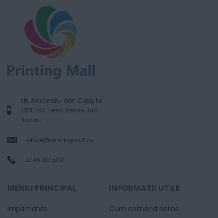
str. Alexandru Ioan Cuza, Nr.
237f, Loc. Letea Veche, Jud.
Bacau
office@printingmall.ro
0746.217.503
MENIU PRINCIPAL
INFORMATII UTILE
Imprimante
Cum comand online