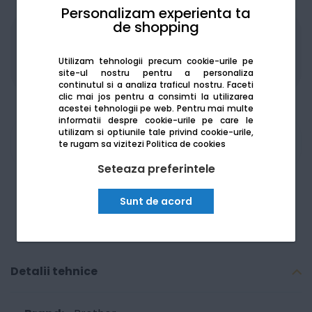
Personalizam experienta ta
de shopping
Produsele sunt disponibile pe platforma de
achizitii publice
SEAP/SICAP
Utilizam tehnologii precum cookie-urile pe
site-ul nostru pentru a personaliza
continutul si a analiza traficul nostru. Faceti
clic mai jos pentru a consimti la utilizarea
acestei tehnologii pe web.
Pentru mai multe
informatii despre cookie-urile pe care le
utilizam si optiunile tale privind cookie-urile,
Am nevoie de ajutor
te rugam sa vizitezi
Politica de cookies
Seteaza preferintele
Sunt de acord
Detalii tehnice