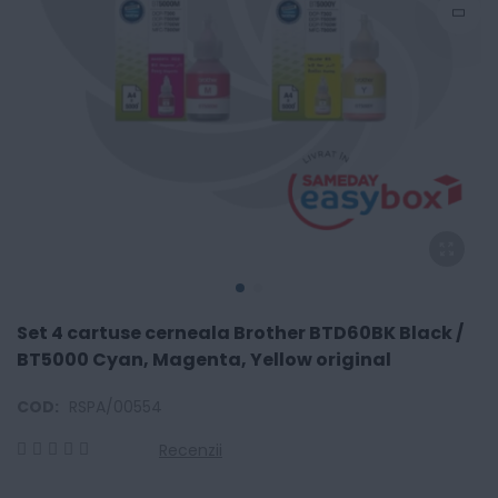
Set 4 cartuse cerneala Brother BTD60BK Black /
BT5000 Cyan, Magenta, Yellow original
COD:
RSPA/00554
Recenzii
0
100
% of