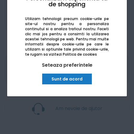
de shopping
Utilizam tehnologii precum cookie-urile pe
Adaugă la favorite
Compară
site-ul nostru pentru a personaliza
continutul si a analiza traficul nostru. Faceti
clic mai jos pentru a consimti la utilizarea
acestei tehnologii pe web.
Pentru mai multe
informatii despre cookie-urile pe care le
utilizam si optiunile tale privind cookie-urile,
te rugam sa vizitezi
Politica de cookies
Seteaza preferintele
Produsele sunt disponibile pe platforma de
achizitii publice
SEAP/SICAP
Sunt de acord
Am nevoie de ajutor