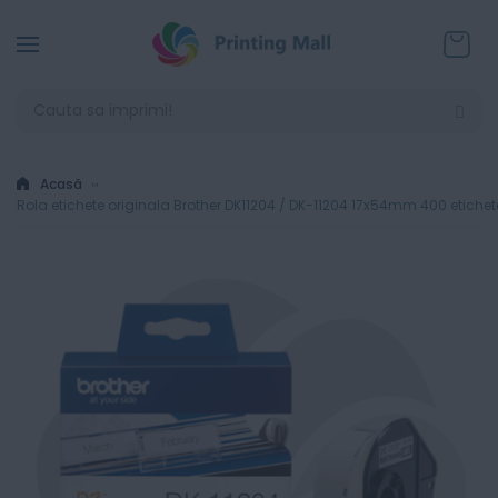
Coșul
Acasă
Rola etichete originala Brother DK11204 / DK-11204 17x54mm 400 etichet