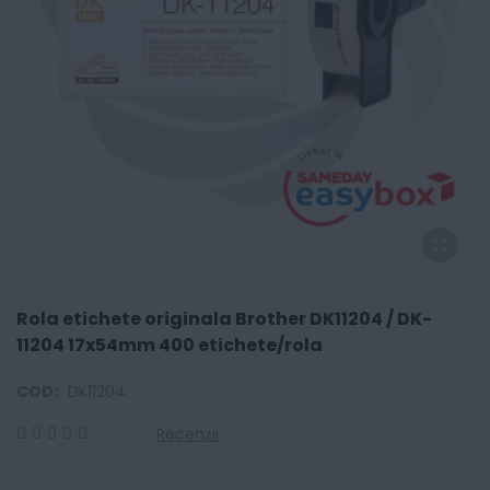
Rola etichete originala Brother DK11204 / DK-
11204 17x54mm 400 etichete/rola
COD:
DK11204
Recenzii
0
100
% of