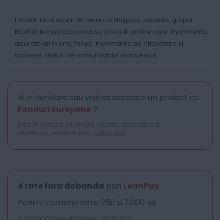
Fondat initial acum 115 de ani in Nagoya, Japonia, grupul
Brother furnizeaza produse si solutii printre care imprimante,
aparate all in one, faxuri, imprimante de etichetare si
scanere, alaturi de consumabile si accesorii.
Ai in derulare sau vrei sa accesezi un proiect cu
Fonduri Europene
?
Intra in contact cu echipa noastra dedicata si te
ajutam cu urmatorii pasi.
Detalii aici
4 rate fara dobanda
prin
LeanPay
.
Pentru comenzi intre 250 si 2.000 lei.
In limita stocului disponibil.
Detalii aici