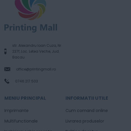
str. Alexandru Ioan Cuza, Nr.
237f, Loc. Letea Veche, Jud.
Bacau
office@printingmall.ro
0746.217.503
MENIU PRINCIPAL
INFORMATII UTILE
Imprimante
Cum comand online
Multifunctionale
Livrarea produselor