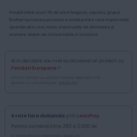
Fondat initial acum 115 de ani in Nagoya, Japonia, grupul
Brother furnizeaza produse si solutii printre care imprimante,
aparate all in one, faxuri, imprimante de etichetare si
scanere, alaturi de consumabile si accesorii.
Ai in derulare sau vrei sa accesezi un proiect cu
Fonduri Europene
?
Intra in contact cu echipa noastra dedicata si te
ajutam cu urmatorii pasi.
Detalii aici
4 rate fara dobanda
prin
LeanPay
.
Pentru comenzi intre 250 si 2.000 lei.
In limita stocului disponibil.
Detalii aici