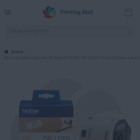
Coșul
Acasă
Rola etichete originala Brother DK11209 / DK-11209 Small Address La