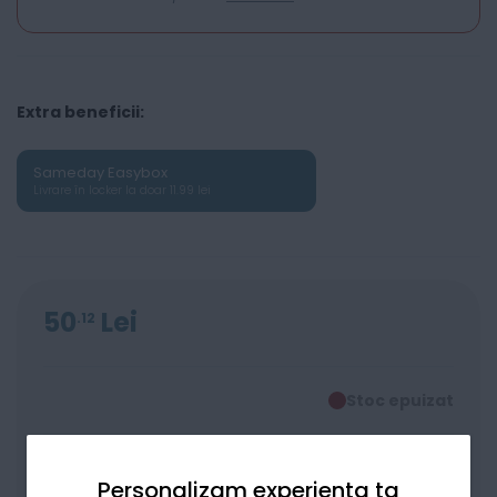
Extra beneficii:
Sameday Easybox
Livrare în locker la doar 11.99 lei
50
Lei
12
Stoc epuizat
Personalizam experienta ta
Alertă stoc