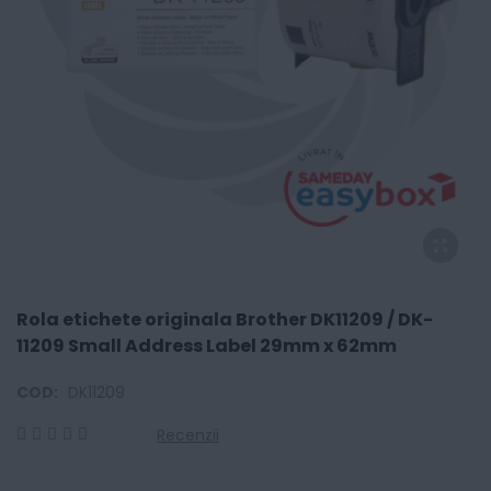
Rola etichete originala Brother DK11209 / DK-
11209 Small Address Label 29mm x 62mm
COD:
DK11209
Recenzii
0
100
% of