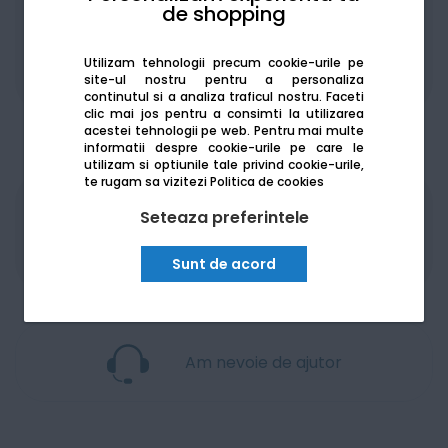
de shopping
Utilizam tehnologii precum cookie-urile pe
Adaugă la favorite
Compară
site-ul nostru pentru a personaliza
continutul si a analiza traficul nostru. Faceti
clic mai jos pentru a consimti la utilizarea
acestei tehnologii pe web.
Pentru mai multe
informatii despre cookie-urile pe care le
utilizam si optiunile tale privind cookie-urile,
te rugam sa vizitezi
Politica de cookies
Seteaza preferintele
Produsele sunt disponibile pe platforma de
achizitii publice
SEAP/SICAP
Sunt de acord
Am nevoie de ajutor