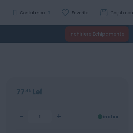
Evaluare:
Contul meu
Favorite
Coșul meu
0
100
% of
Recenzii
Inchiriere Echipamente
Adaugă în coș
77
Lei
46
-
+
în stoc