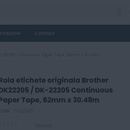
 / DK-22205 Continuous Paper Tape, 62mm x 30.48m
roductie
Contact
/ DK-22205 Continuous Paper Tape, 62mm x 30.48m
Rola etichete originala Brother
DK22205 / DK-22205 Continuous
Paper Tape, 62mm x 30.48m
COD:
DK22205
Recenzii
0
100
% of