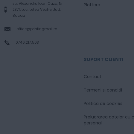
str. Alexandru Ioan Cuza, Nr.
Plottere
237f, Loc. Letea Veche, Jud.
Bacau
office@printingmall.ro
0746.217.503
SUPORT CLIENTI
Contact
Termeni si conditii
Politica de cookies
Prelucrarea datelor cu 
personal