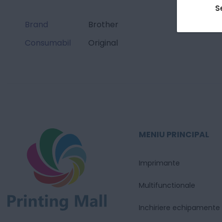
S
Brand
Brother
Consumabil
Original
MENIU PRINCIPAL
Imprimante
Multifunctionale
Inchiriere echipamente