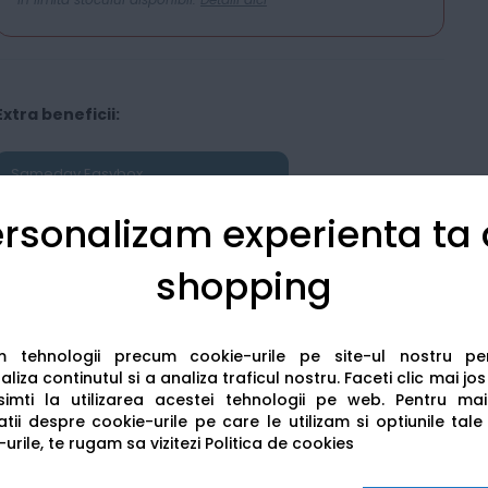
Extra beneficii:
Sameday Easybox
Livrare în locker la doar 11.99 lei
rsonalizam experienta ta
shopping
am tehnologii precum cookie-urile pe site-ul nostru p
liza continutul si a analiza traficul nostru. Faceti clic mai jo
imti la utilizarea acestei tehnologii pe web.
Pentru mai
Detalii tehnice
Recenzii
tii despre cookie-urile pe care le utilizam si optiunile tale
urile, te rugam sa vizitezi
Politica de cookies