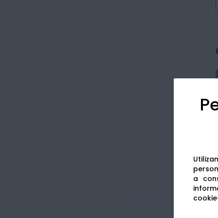
Pe
Utiliz
persona
a cons
informa
cookie-