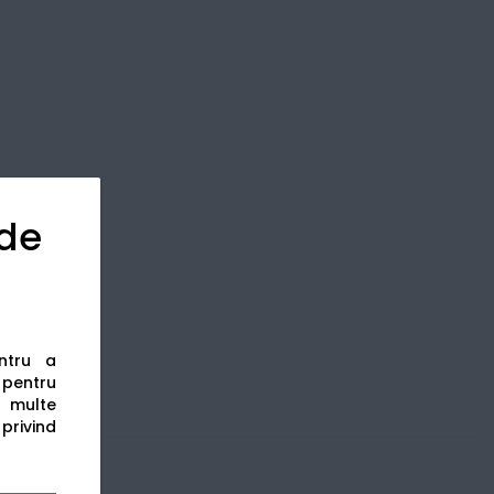
 de
entru a
s pentru
 multe
 privind