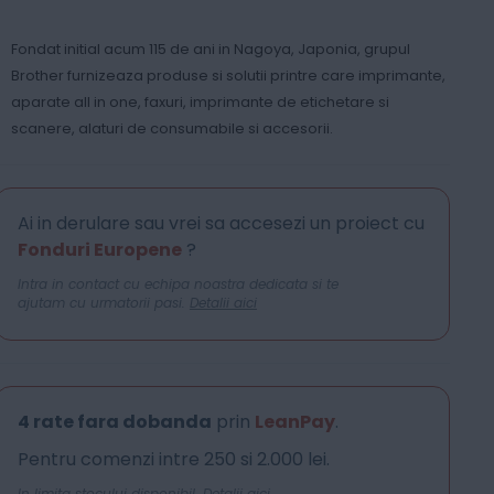
Fondat initial acum 115 de ani in Nagoya, Japonia, grupul
Brother furnizeaza produse si solutii printre care imprimante,
aparate all in one, faxuri, imprimante de etichetare si
scanere, alaturi de consumabile si accesorii.
Ai in derulare sau vrei sa accesezi un proiect cu
Fonduri Europene
?
Intra in contact cu echipa noastra dedicata si te
ajutam cu urmatorii pasi.
Detalii aici
4 rate fara dobanda
prin
LeanPay
.
Pentru comenzi intre 250 si 2.000 lei.
In limita stocului disponibil.
Detalii aici