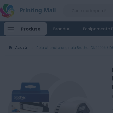
Rola etichete originala Brother DK22205
Produse
Branduri
Echipamente P
77
Lei
46
Acasă
Rola etichete originala Brother DK22205 