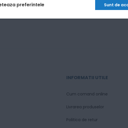
eteaza preferintele
Sunt de ac
INFORMATII UTILE
Cum comand online
Livrarea produselor
Politica de retur