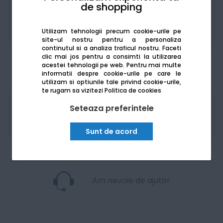
de shopping
Utilizam tehnologii precum cookie-urile pe
Adaugă la favorite
Compară
site-ul nostru pentru a personaliza
continutul si a analiza traficul nostru. Faceti
clic mai jos pentru a consimti la utilizarea
acestei tehnologii pe web.
Pentru mai multe
informatii despre cookie-urile pe care le
utilizam si optiunile tale privind cookie-urile,
te rugam sa vizitezi
Politica de cookies
Seteaza preferintele
Produsele sunt disponibile pe platforma de
achizitii publice
SEAP/SICAP
Sunt de acord
Am nevoie de ajutor