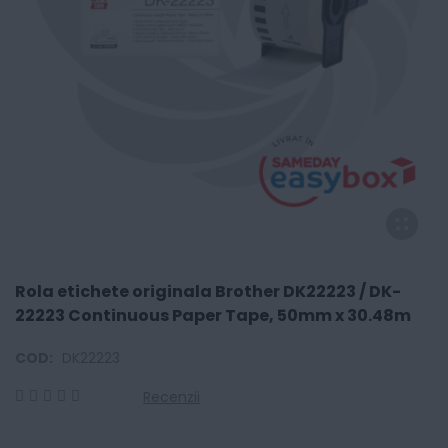
Rola etichete originala Brother DK22223 / DK-
22223 Continuous Paper Tape, 50mm x 30.48m
COD:
DK22223
Recenzii
0
100
% of