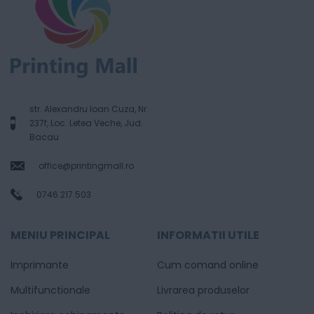
str. Alexandru Ioan Cuza, Nr.
237f, Loc. Letea Veche, Jud.
Bacau
office@printingmall.ro
0746.217.503
MENIU PRINCIPAL
INFORMATII UTILE
Imprimante
Cum comand online
Multifunctionale
Livrarea produselor