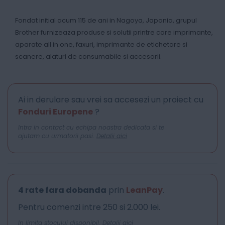
Fondat initial acum 115 de ani in Nagoya, Japonia, grupul
Brother furnizeaza produse si solutii printre care imprimante,
aparate all in one, faxuri, imprimante de etichetare si
scanere, alaturi de consumabile si accesorii.
Ai in derulare sau vrei sa accesezi un proiect cu
Fonduri Europene
?
Intra in contact cu echipa noastra dedicata si te
ajutam cu urmatorii pasi.
Detalii aici
4 rate fara dobanda
prin
LeanPay
.
Pentru comenzi intre 250 si 2.000 lei.
In limita stocului disponibil.
Detalii aici