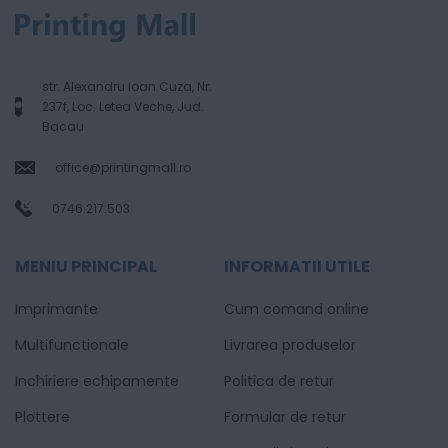
str. Alexandru Ioan Cuza, Nr.
237f, Loc. Letea Veche, Jud.
Bacau
office@printingmall.ro
0746.217.503
MENIU PRINCIPAL
INFORMATII UTILE
Imprimante
Cum comand online
Multifunctionale
Livrarea produselor
Inchiriere echipamente
Politica de retur
Plottere
Formular de retur