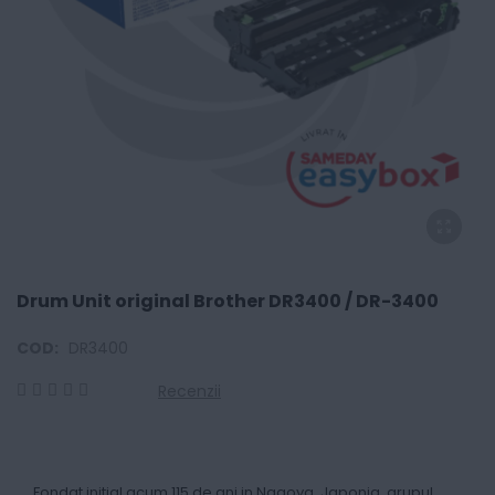
Drum Unit original Brother DR3400 / DR-3400
COD:
DR3400
Recenzii
0
100
% of
Fondat initial acum 115 de ani in Nagoya, Japonia, grupul