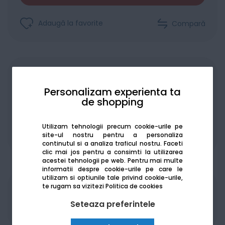
Adaugă la favorite
Compară
Achiziționat în rate
Personalizam experienta ta
de shopping
Utilizam tehnologii precum cookie-urile pe
De la:
310.34
Lei / lună
site-ul nostru pentru a personaliza
Vezi detalii
continutul si a analiza traficul nostru. Faceti
clic mai jos pentru a consimti la utilizarea
acestei tehnologii pe web.
Pentru mai multe
informatii despre cookie-urile pe care le
utilizam si optiunile tale privind cookie-urile,
te rugam sa vizitezi
Politica de cookies
Produsele sunt disponibile pe platforma de
achizitii publice
SEAP/SICAP
Seteaza preferintele