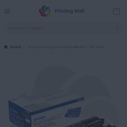
Coșul
Acasă
Drum Unit original Brother DR3400 / DR-3400