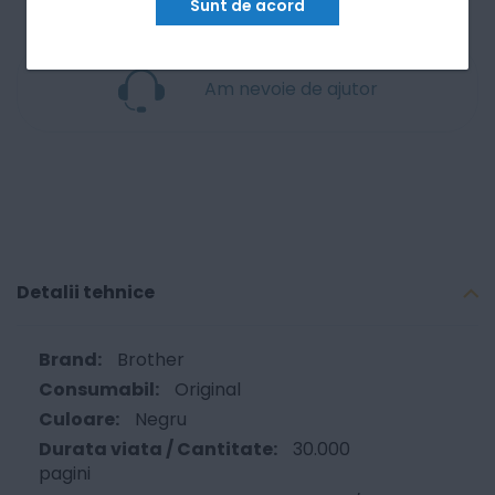
Sunt de acord
Am nevoie de ajutor
Detalii tehnice
Brother
Original
Negru
30.000
pagini