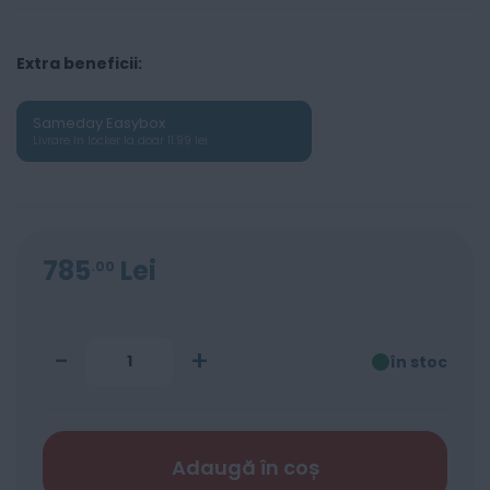
Extra beneficii:
Sameday Easybox
Livrare în locker la doar 11.99 lei
785
Lei
00
-
+
în stoc
Adaugă în coș