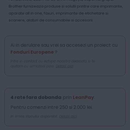
Brother furnizeaza produse si solutii printre care imprimante,
aparate all in one, faxuri, imprimante de etichetare si
scanere, alaturi de consumabile si accesorii.
Ai in derulare sau vrei sa accesezi un proiect cu
Fonduri Europene
?
Intra in contact cu echipa noastra dedicata si te
ajutam cu urmatorii pasi.
Detalii aici
4 rate fara dobanda
prin
LeanPay
.
Pentru comenzi intre 250 si 2.000 lei.
In limita stocului disponibil.
Detalii aici