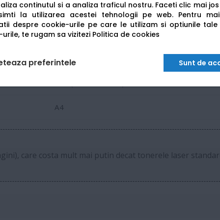
liza continutul si a analiza traficul nostru. Faceti clic mai jo
Automata (pe ambele fete)
imti la utilizarea acestei tehnologii pe web.
Pentru mai
tii despre cookie-urile pe care le utilizam si optiunile tale
urile, te rugam sa vizitezi
Politica de cookies
Wi-Fi, Cablu Retea (LAN), USB 2.0
128 MB
eteaza preferintele
Sunt de ac
LCD (1 linie de text)
A4
gini), care costa mult mai putin decat tonerele laser standar