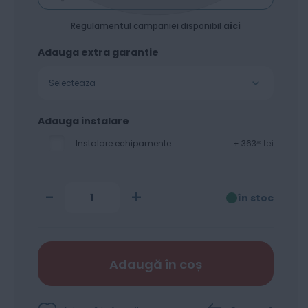
Regulamentul campaniei disponibil
aici
Adauga extra garantie
Selectează
Adauga instalare
Instalare echipamente
+
363
Lei
00
-
+
în stoc
Adaugă în coș