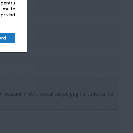
s pentru
 multe
 privind
ord
d, scazand drastic costul tau pe pagina. Unitatea de