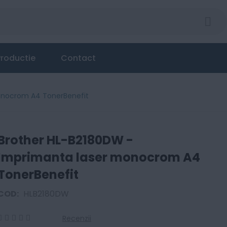
 monocrom A4 TonerBenefit
roductie
Contact
onocrom A4 TonerBenefit
Brother HL-B2180DW -
Imprimanta laser monocrom A4
TonerBenefit
COD:
HLB2180DW
Recenzii
0
100
% of