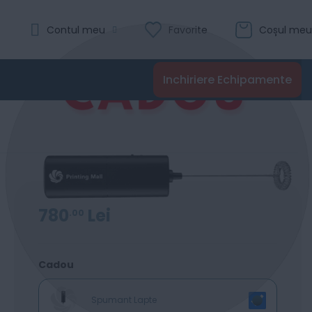
Evaluare:
Contul meu
Favorite
Coșul meu
0
100
% of
Recenzii
Inchiriere Echipamente
Adaugă în coș
780
Lei
00
Cadou
Spumant Lapte