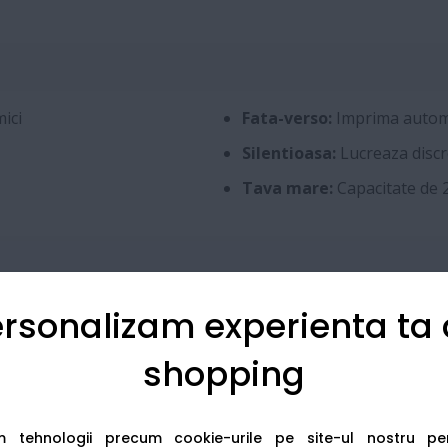
ici
Fata-verso:
Imprima automa
Silentioasa:
Lucreaza discre
Tava mare:
Capacitate de 2
rsonalizam experienta ta
Laser
shopping
Imprimare
Pana la 34 ppm
am tehnologii precum cookie-urile pe site-ul nostru p