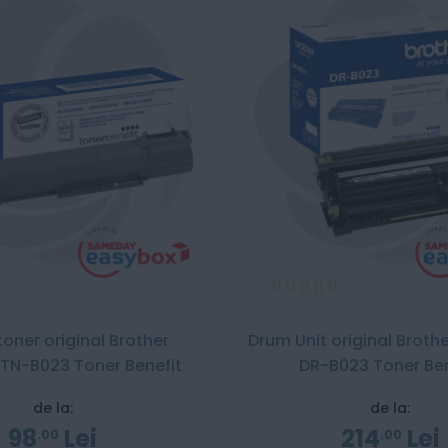
Evaluare:
%
100%
toner original Brother
Drum Unit original Broth
 TN-B023 Toner Benefit
DR-B023 Toner Ben
de la:
de la:
98
Lei
214
Lei
00
00