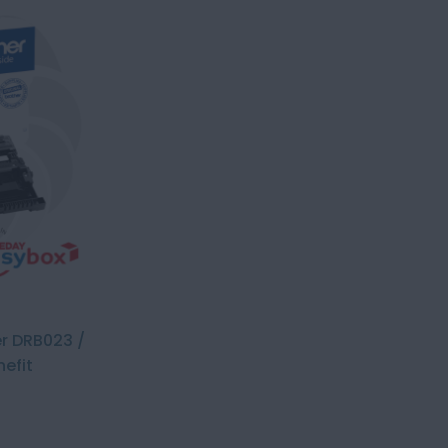
er DRB023 /
efit