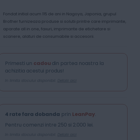
Fondat initial acum 115 de ani in Nagoya, Japonia, grupul
Brother furnizeaza produse si solutii printre care imprimante,
aparate all in one, faxuri, imprimante de etichetare si
scanere, alaturi de consumabile si accesorii.
Primesti un
cadou
din partea noastra la
achizitia acestui produs!
In limita stocului disponibil.
Detalii aici
4 rate fara dobanda
prin
LeanPay
.
Pentru comenzi intre 250 si 2.000 lei.
In limita stocului disponibil.
Detalii aici