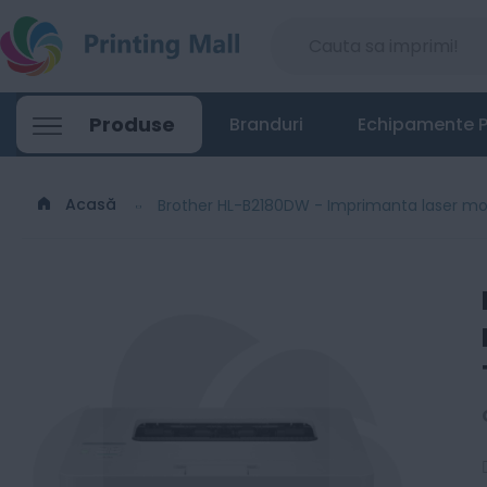
Brother HL-B2180DW - Imprimanta laser
Produse
Branduri
Echipamente P
780
Lei
00
Acasă
Brother HL-B2180DW - Imprimanta laser m