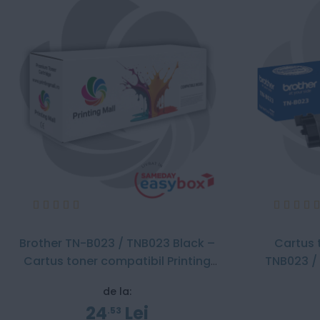
Evaluare:
Evaluare:
100%
100
Brother TN-B023 / TNB023 Black –
Cartus 
Cartus toner compatibil Printing
TNB023 /
Mall – 2600 pagini
de la:
24
Lei
53