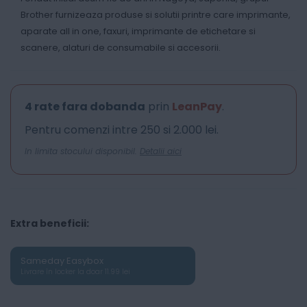
Brother furnizeaza produse si solutii printre care imprimante,
aparate all in one, faxuri, imprimante de etichetare si
scanere, alaturi de consumabile si accesorii.
4 rate fara dobanda
prin
LeanPay
.
Pentru comenzi intre 250 si 2.000 lei.
In limita stocului disponibil.
Detalii aici
Extra beneficii:
Sameday Easybox
Livrare în locker la doar 11.99 lei