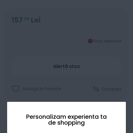
157
Lei
00
Stoc epuizat
Alertă stoc
Adaugă la favorite
Compară
Personalizam experienta ta
de shopping
Produsele sunt disponibile pe platforma de