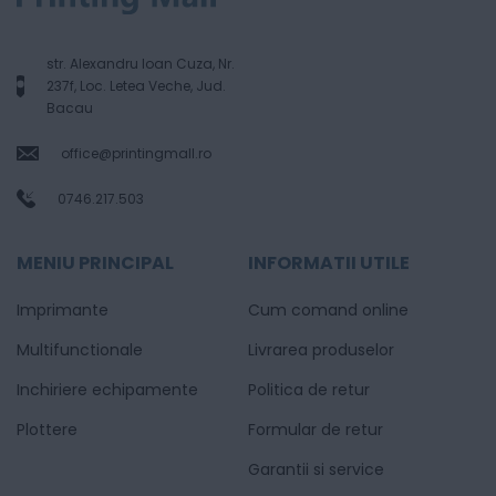
str. Alexandru Ioan Cuza, Nr.
237f, Loc. Letea Veche, Jud.
Bacau
office@printingmall.ro
0746.217.503
MENIU PRINCIPAL
INFORMATII UTILE
Imprimante
Cum comand online
Multifunctionale
Livrarea produselor
Inchiriere echipamente
Politica de retur
Plottere
Formular de retur
Garantii si service