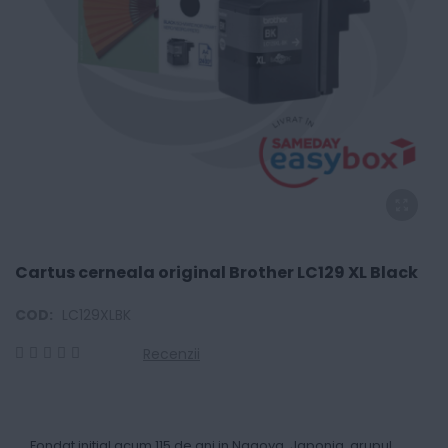
Cartus cerneala original Brother LC129 XL Black
COD:
LC129XLBK
Recenzii
0
100
% of
Fondat initial acum 115 de ani in Nagoya, Japonia, grupul