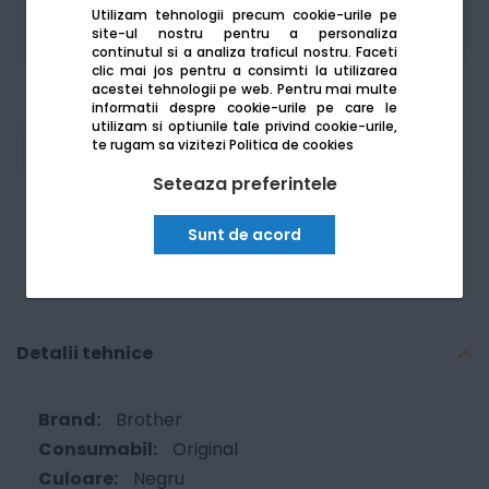
achizitii publice
SEAP/SICAP
Utilizam tehnologii precum cookie-urile pe
site-ul nostru pentru a personaliza
continutul si a analiza traficul nostru. Faceti
clic mai jos pentru a consimti la utilizarea
acestei tehnologii pe web.
Pentru mai multe
informatii despre cookie-urile pe care le
utilizam si optiunile tale privind cookie-urile,
te rugam sa vizitezi
Politica de cookies
Am nevoie de ajutor
Seteaza preferintele
Sunt de acord
Detalii tehnice
Brother
Original
Negru