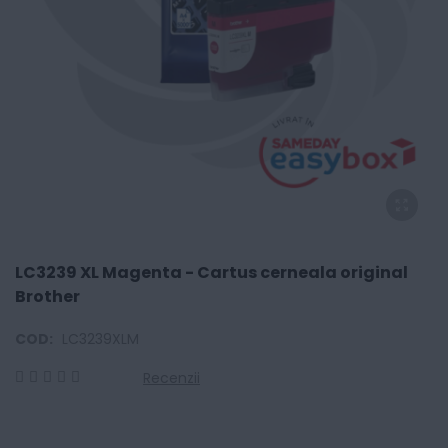
LC3239 XL Magenta - Cartus cerneala original
Brother
COD:
LC3239XLM
Recenzii
0
100
% of