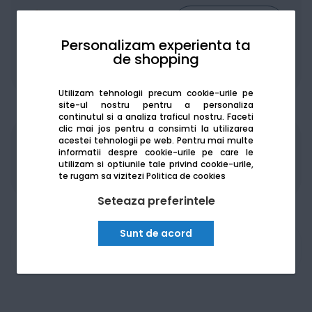
Personalizam experienta ta
de shopping
De la:
148.82
Lei / lună
Vezi detalii
Utilizam tehnologii precum cookie-urile pe
site-ul nostru pentru a personaliza
continutul si a analiza traficul nostru. Faceti
clic mai jos pentru a consimti la utilizarea
acestei tehnologii pe web.
Pentru mai multe
Produsele sunt disponibile pe platforma de
informatii despre cookie-urile pe care le
achizitii publice
SEAP/SICAP
utilizam si optiunile tale privind cookie-urile,
te rugam sa vizitezi
Politica de cookies
Seteaza preferintele
Sunt de acord
Am nevoie de ajutor