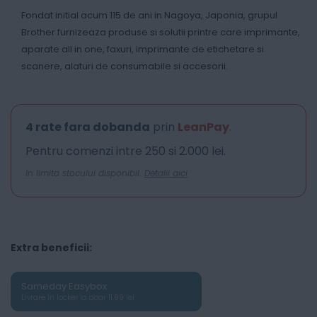
Fondat initial acum 115 de ani in Nagoya, Japonia, grupul
Brother furnizeaza produse si solutii printre care imprimante,
aparate all in one, faxuri, imprimante de etichetare si
scanere, alaturi de consumabile si accesorii.
4 rate fara dobanda
prin
LeanPay
.
Pentru comenzi intre 250 si 2.000 lei.
In limita stocului disponibil.
Detalii aici
Extra beneficii:
Sameday Easybox
Livrare în locker la doar 11.99 lei