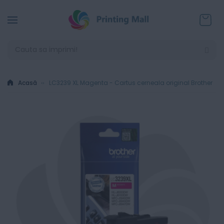
Coșul
Acasă
LC3239 XL Magenta - Cartus cerneala original Brother