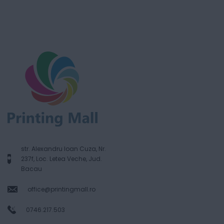
str. Alexandru Ioan Cuza, Nr.
237f, Loc. Letea Veche, Jud.
Bacau
office@printingmall.ro
0746.217.503