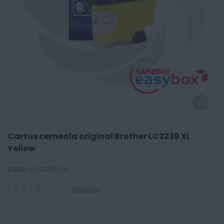
Cartus cerneala original Brother LC3239 XL
Yellow
COD:
LC3239XLY
Recenzii
0
100
% of