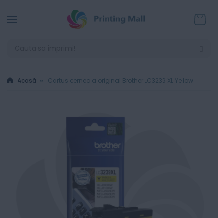
Coșul
Acasă
Cartus cerneala original Brother LC3239 XL Yellow