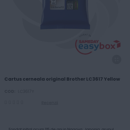
Cartus cerneala original Brother LC3617 Yellow
COD:
LC3617Y
Recenzii
0
100
% of
Fondat initial acum 115 de ani in Nagoya, Japonia, grupul