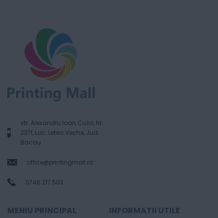
str. Alexandru Ioan Cuza, Nr.
237f, Loc. Letea Veche, Jud.
Bacau
office@printingmall.ro
0746.217.503
MENIU PRINCIPAL
INFORMATII UTILE