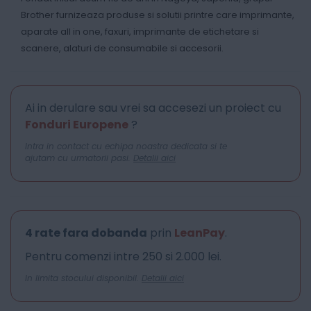
Brother furnizeaza produse si solutii printre care imprimante,
aparate all in one, faxuri, imprimante de etichetare si
scanere, alaturi de consumabile si accesorii.
Ai in derulare sau vrei sa accesezi un proiect cu
Fonduri Europene
?
Intra in contact cu echipa noastra dedicata si te
ajutam cu urmatorii pasi.
Detalii aici
4 rate fara dobanda
prin
LeanPay
.
Pentru comenzi intre 250 si 2.000 lei.
In limita stocului disponibil.
Detalii aici