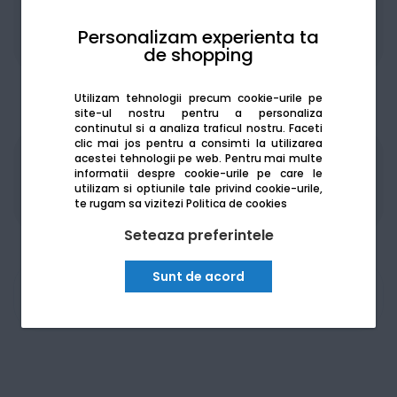
Personalizam experienta ta
Adaugă la favorite
Compară
de shopping
Utilizam tehnologii precum cookie-urile pe
site-ul nostru pentru a personaliza
continutul si a analiza traficul nostru. Faceti
clic mai jos pentru a consimti la utilizarea
acestei tehnologii pe web.
Pentru mai multe
Produsele sunt disponibile pe platforma de
informatii despre cookie-urile pe care le
achizitii publice
SEAP/SICAP
utilizam si optiunile tale privind cookie-urile,
te rugam sa vizitezi
Politica de cookies
Seteaza preferintele
Sunt de acord
Am nevoie de ajutor