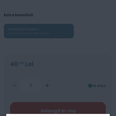
Extra beneficii:
Sameday Easybox
Livrare în locker la doar 11.99 lei
40
Lei
00
-
+
în stoc
Adaugă în coș