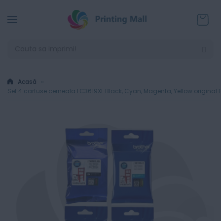
Coșul
Acasă
Set 4 cartuse cerneala LC3619XL Black, Cyan, Magenta, Yellow original 