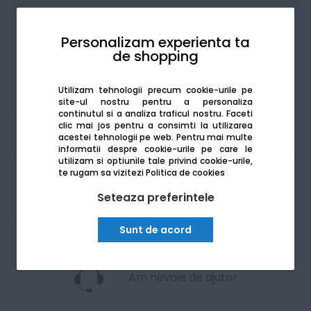
Achiziționat în rate
Personalizam experienta ta
de shopping
Utilizam tehnologii precum cookie-urile pe
De la:
145.27
Lei / lună
Vezi detalii
site-ul nostru pentru a personaliza
continutul si a analiza traficul nostru. Faceti
clic mai jos pentru a consimti la utilizarea
acestei tehnologii pe web.
Pentru mai multe
informatii despre cookie-urile pe care le
utilizam si optiunile tale privind cookie-urile,
te rugam sa vizitezi
Politica de cookies
Produsele sunt disponibile pe platforma de
achizitii publice
SEAP/SICAP
Seteaza preferintele
Sunt de acord
Am nevoie de ajutor