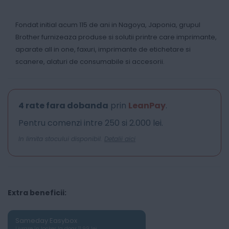
Fondat initial acum 115 de ani in Nagoya, Japonia, grupul
Brother furnizeaza produse si solutii printre care imprimante,
aparate all in one, faxuri, imprimante de etichetare si
scanere, alaturi de consumabile si accesorii.
4 rate fara dobanda
prin
LeanPay
.
Pentru comenzi intre 250 si 2.000 lei.
In limita stocului disponibil.
Detalii aici
Extra beneficii:
Sameday Easybox
Livrare în locker la doar 11.99 lei