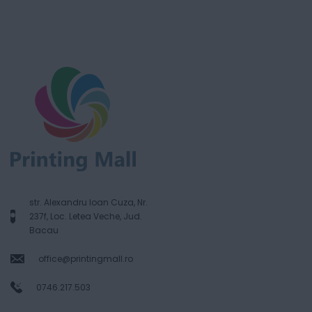
str. Alexandru Ioan Cuza, Nr.
237f, Loc. Letea Veche, Jud.
Bacau
office@printingmall.ro
0746.217.503