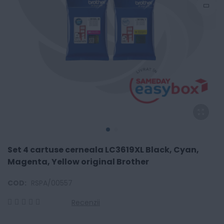
Set 4 cartuse cerneala LC3619XL Black, Cyan,
Magenta, Yellow original Brother
COD:
RSPA/00557
Recenzii
0
100
% of