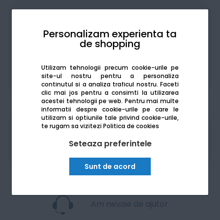
Achiziționat în rate
Personalizam experienta ta
de shopping
Utilizam tehnologii precum cookie-urile pe
site-ul nostru pentru a personaliza
De la:
237.57
Lei / lună
Vezi detalii
continutul si a analiza traficul nostru. Faceti
clic mai jos pentru a consimti la utilizarea
acestei tehnologii pe web.
Pentru mai multe
informatii despre cookie-urile pe care le
utilizam si optiunile tale privind cookie-urile,
te rugam sa vizitezi
Politica de cookies
Produsele sunt disponibile pe platforma de
achizitii publice
SEAP/SICAP
Seteaza preferintele
Sunt de acord
Am nevoie de ajutor