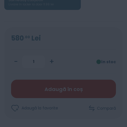
Livrare în locker la doar 11.99 lei
580
Lei
00
-
+
în stoc
Adaugă în coș
Adaugă la favorite
Compară