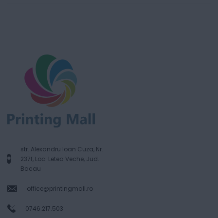
str. Alexandru Ioan Cuza, Nr.
237f, Loc. Letea Veche, Jud.
Bacau
office@printingmall.ro
0746.217.503