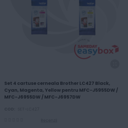
Set 4 cartuse cerneala Brother LC427 Black,
Cyan, Magenta, Yellow pentru MFC-J5955DW /
MFC-J6955DW / MFC-J6957DW
COD:
SET-LC427
Recenzii
0
100
% of