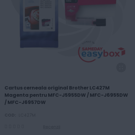
Cartus cerneala original Brother LC427M
Magenta pentru MFC-J5955DW / MFC-J6955DW
/ MFC-J6957DW
COD:
LC427M
Recenzii
0
100
% of