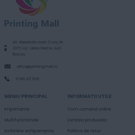
str. Alexandru Ioan Cuza, Nr.
237f, Loc. Letea Veche, Jud.
Bacau
office@printingmall.ro
0746.217.503
MENIU PRINCIPAL
INFORMATII UTILE
Imprimante
Cum comand online
Multifunctionale
Livrarea produselor
Inchiriere echipamente
Politica de retur