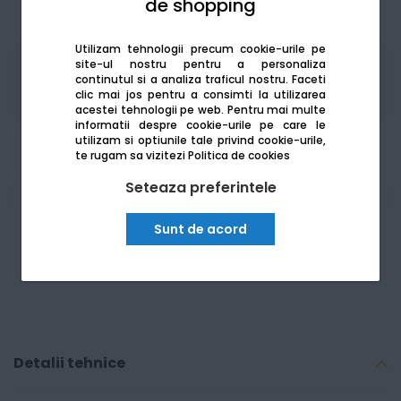
de shopping
Utilizam tehnologii precum cookie-urile pe
site-ul nostru pentru a personaliza
Produsele sunt disponibile pe platforma de
continutul si a analiza traficul nostru. Faceti
achizitii publice
SEAP/SICAP
clic mai jos pentru a consimti la utilizarea
acestei tehnologii pe web.
Pentru mai multe
informatii despre cookie-urile pe care le
utilizam si optiunile tale privind cookie-urile,
te rugam sa vizitezi
Politica de cookies
Seteaza preferintele
Am nevoie de ajutor
Sunt de acord
Detalii tehnice