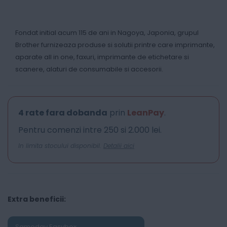
Fondat initial acum 115 de ani in Nagoya, Japonia, grupul
Brother furnizeaza produse si solutii printre care imprimante,
aparate all in one, faxuri, imprimante de etichetare si
scanere, alaturi de consumabile si accesorii.
4 rate fara dobanda
prin
LeanPay
.
Pentru comenzi intre 250 si 2.000 lei.
In limita stocului disponibil.
Detalii aici
Extra beneficii:
Sameday Easybox