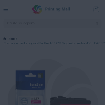
Coșul
Acasă
Cartus cerneala original Brother LC427M Magenta pentru MFC-J59