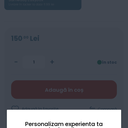
Livrare în locker la doar 11.99 lei
150
Lei
00
-
+
în stoc
Adaugă în coș
Adaugă la favorite
Compară
Personalizam experienta ta