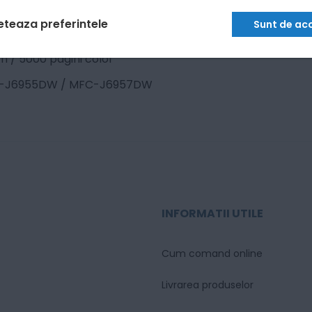
eteaza preferintele
Sunt de ac
 / 5000 pagini color
-J6955DW / MFC-J6957DW
INFORMATII UTILE
Cum comand online
Livrarea produselor