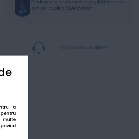
Produsele sunt disponibile pe platforma de
achizitii publice
SEAP/SICAP
Am nevoie de ajutor
 de
entru a
s pentru
 multe
 privind