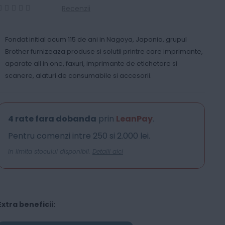
Recenzii
0
100
% of
Fondat initial acum 115 de ani in Nagoya, Japonia, grupul
Brother furnizeaza produse si solutii printre care imprimante,
aparate all in one, faxuri, imprimante de etichetare si
scanere, alaturi de consumabile si accesorii.
4 rate fara dobanda
prin
LeanPay
.
Pentru comenzi intre 250 si 2.000 lei.
In limita stocului disponibil.
Detalii aici
Extra beneficii: