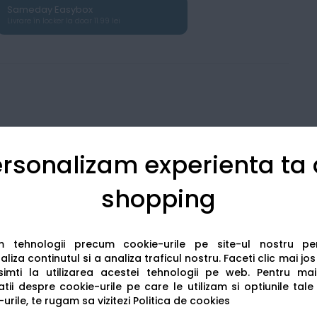
Sameday Easybox
Livrare în locker la doar 11.99 lei
rsonalizam experienta ta
shopping
Detalii tehnice
Recenzii
am tehnologii precum cookie-urile pe site-ul nostru p
liza continutul si a analiza traficul nostru. Faceti clic mai jo
imti la utilizarea acestei tehnologii pe web.
Pentru mai
tii despre cookie-urile pe care le utilizam si optiunile tale
urile, te rugam sa vizitezi
Politica de cookies