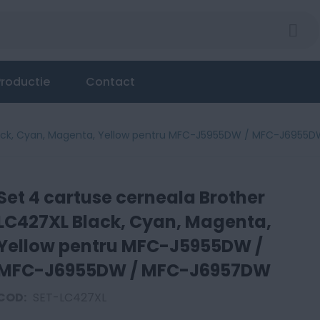
L Black, Cyan, Magenta, Yellow pentru MFC-J5955DW
roductie
Contact
Black, Cyan, Magenta, Yellow pentru MFC-J5955DW / MFC-J695
Set 4 cartuse cerneala Brother
LC427XL Black, Cyan, Magenta,
Yellow pentru MFC-J5955DW /
MFC-J6955DW / MFC-J6957DW
COD:
SET-LC427XL