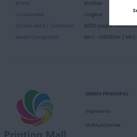
Brand
Brother
S
Consumabil
Original
Durata viata / Cantitate
6000 pagini monocrom
Model Compatibil
MFC-J5955DW / MFC
MENIU PRINCIPAL
Imprimante
Multifunctionale