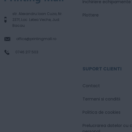
Inchiriere echipamente
str. Alexandru Ioan Cuza, Nr.
Plottere
237f, Loc. Letea Veche, Jud.
Bacau
office@printingmall.ro
0746.217.503
SUPORT CLIENTI
Contact
Termeni si conditii
Politica de cookies
Prelucrarea datelor cu 
personal