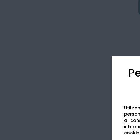
Pe
Utiliz
persona
a cons
informa
cookie-