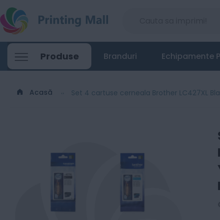
Set 4 cartuse cerneala Brother LC427X
Produse
Branduri
Echipamente P
1390
Lei
00
Acasă
Set 4 cartuse cerneala Brother LC427XL 