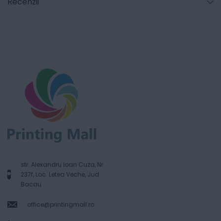
Recenzii
str. Alexandru Ioan Cuza, Nr.
237f, Loc. Letea Veche, Jud.
Bacau
office@printingmall.ro