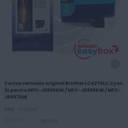
Cartus cerneala original Brother LC427XLC Cyan
XL pentru MFC-J5955DW / MFC-J6955DW / MFC-
J6957DW
COD:
LC427XLC
Recenzii
0
100
% of