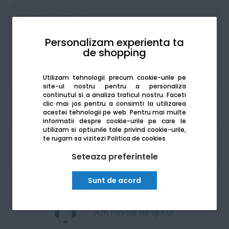
Achiziționat în rate
Personalizam experienta ta
de shopping
Utilizam tehnologii precum cookie-urile pe
De la:
164.79
Lei / lună
Vezi detalii
site-ul nostru pentru a personaliza
continutul si a analiza traficul nostru. Faceti
clic mai jos pentru a consimti la utilizarea
acestei tehnologii pe web.
Pentru mai multe
informatii despre cookie-urile pe care le
utilizam si optiunile tale privind cookie-urile,
Produsele sunt disponibile pe platforma de
te rugam sa vizitezi
Politica de cookies
achizitii publice
SEAP/SICAP
Seteaza preferintele
Sunt de acord
Am nevoie de ajutor