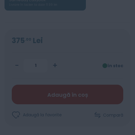
Livrare în locker la doar 11.99 lei
375
Lei
00
-
+
în stoc
Adaugă în coș
Adaugă la favorite
Compară