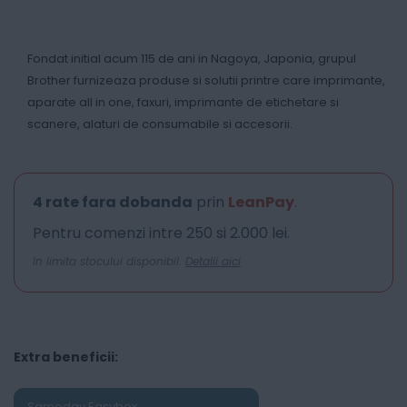
Fondat initial acum 115 de ani in Nagoya, Japonia, grupul
Brother furnizeaza produse si solutii printre care imprimante,
aparate all in one, faxuri, imprimante de etichetare si
scanere, alaturi de consumabile si accesorii.
4 rate fara dobanda
prin
LeanPay
.
Pentru comenzi intre 250 si 2.000 lei.
In limita stocului disponibil.
Detalii aici
Extra beneficii:
Sameday Easybox