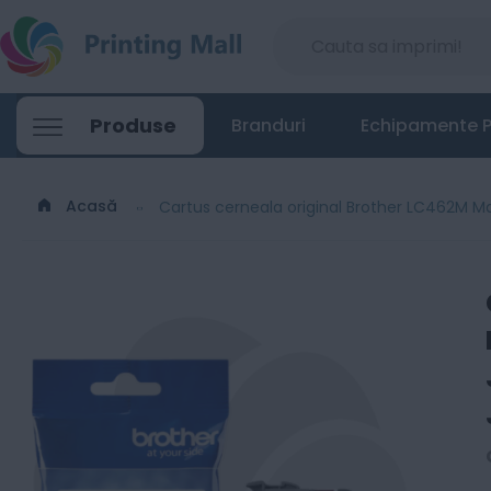
Cartus cerneala original Brother LC4
Produse
Branduri
Echipamente P
40
Lei
00
Acasă
Cartus cerneala original Brother LC462