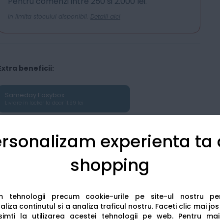
Pentru comenzi intre 250 si 2.000 lei.
In limita stocului disponibil.
Detalii aici
Extra beneficii:
Sameday Easybox
Livrare în locker la doar 11.99 lei
rsonalizam experienta ta
shopping
am tehnologii precum cookie-urile pe site-ul nostru p
Detalii tehnice
Recenzii
liza continutul si a analiza traficul nostru. Faceti clic mai jo
imti la utilizarea acestei tehnologii pe web.
Pentru mai