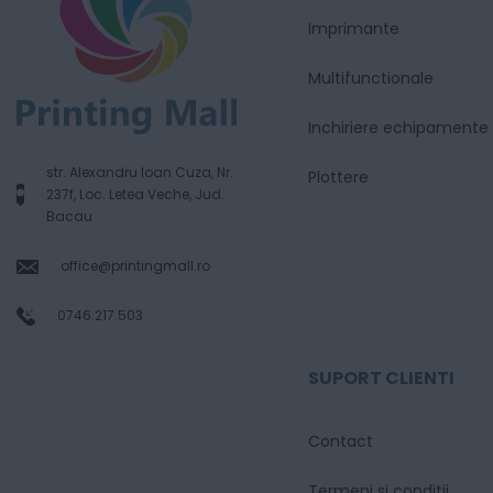
Imprimante
Multifunctionale
Inchiriere echipamente
str. Alexandru Ioan Cuza, Nr.
Plottere
237f, Loc. Letea Veche, Jud.
Bacau
office@printingmall.ro
0746.217.503
SUPORT CLIENTI
Contact
Termeni si conditii