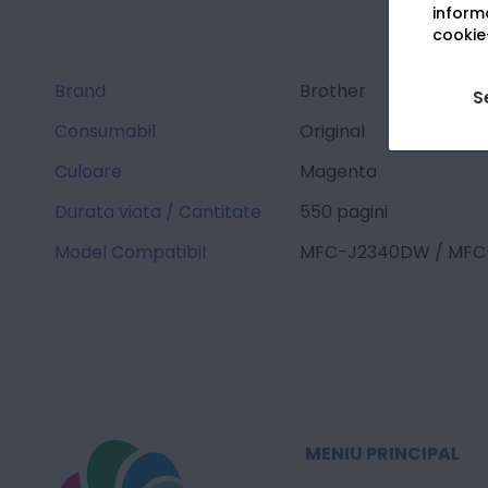
informa
cookie-
Brand
Brother
S
Consumabil
Original
Culoare
Magenta
Durata viata / Cantitate
550 pagini
Model Compatibil
MFC-J2340DW / MFC
MENIU PRINCIPAL