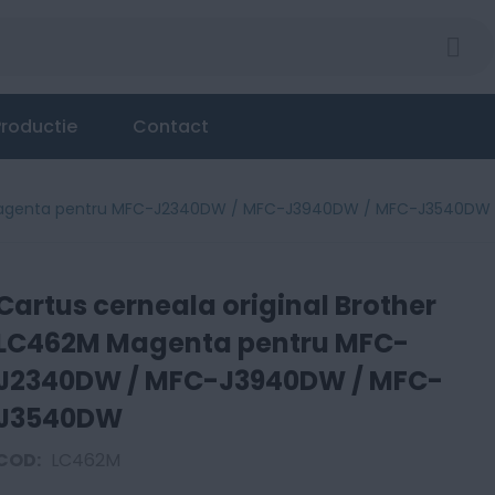
62M Magenta pentru MFC-J2340DW / MFC-J3940DW / 
roductie
Contact
M Magenta pentru MFC-J2340DW / MFC-J3940DW / MFC-J3540DW
Cartus cerneala original Brother
LC462M Magenta pentru MFC-
J2340DW / MFC-J3940DW / MFC-
J3540DW
COD:
LC462M