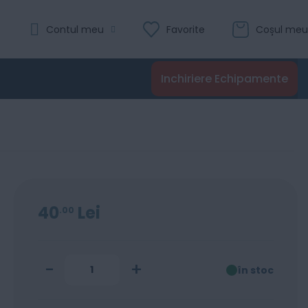
Evaluare:
Contul meu
Favorite
Coșul meu
MFC-J3540DW
0
100
% of
Recenzii
Inchiriere Echipamente
Adaugă în coș
40
Lei
00
-
+
în stoc