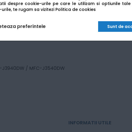
tii despre cookie-urile pe care le utilizam si optiunile tale
urile, te rugam sa vizitezi
Politica de cookies
eteaza preferintele
Sunt de ac
-J3940DW / MFC-J3540DW
INFORMATII UTILE