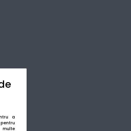
 de
entru a
s pentru
 multe