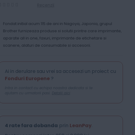
Recenzii
0
100
% of
Fondat initial acum 115 de ani in Nagoya, Japonia, grupul
Brother furnizeaza produse si solutii printre care imprimante,
aparate all in one, faxuri, imprimante de etichetare si
scanere, alaturi de consumabile si accesorii.
Ai in derulare sau vrei sa accesezi un proiect cu
Fonduri Europene
?
Intra in contact cu echipa noastra dedicata si te
ajutam cu urmatorii pasi.
Detalii aici
4 rate fara dobanda
prin
LeanPay
.