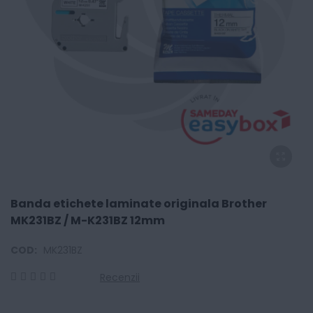
Banda etichete laminate originala Brother
MK231BZ / M-K231BZ 12mm
COD:
MK231BZ
Recenzii
0
100
% of