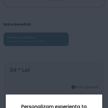
Extra beneficii:
Sameday Easybox
Livrare în locker la doar 11.99 lei
34
Lei
51
Stoc epuizat
Personalizam experienta ta
Alertă stoc