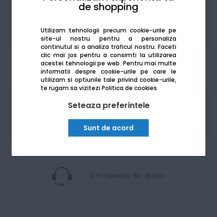
de shopping
Utilizam tehnologii precum cookie-urile pe
Adaugă la favorite
Compară
site-ul nostru pentru a personaliza
continutul si a analiza traficul nostru. Faceti
clic mai jos pentru a consimti la utilizarea
acestei tehnologii pe web.
Pentru mai multe
informatii despre cookie-urile pe care le
utilizam si optiunile tale privind cookie-urile,
te rugam sa vizitezi
Politica de cookies
Seteaza preferintele
Produsele sunt disponibile pe platforma de
achizitii publice
SEAP/SICAP
Sunt de acord
Am nevoie de ajutor