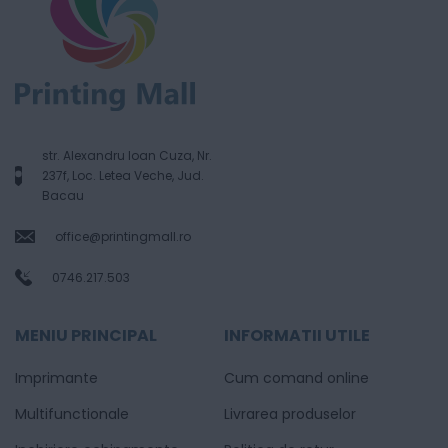
str. Alexandru Ioan Cuza, Nr.
237f, Loc. Letea Veche, Jud.
Bacau
office@printingmall.ro
0746.217.503
MENIU PRINCIPAL
INFORMATII UTILE
Imprimante
Cum comand online
Multifunctionale
Livrarea produselor