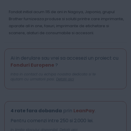
Fondat initial acum 115 de ani in Nagoya, Japonia, grupul
Brother furnizeaza produse si solutii printre care imprimante,
aparate all in one, faxuri, imprimante de etichetare si
scanere, alaturi de consumabile si accesorii.
Ai in derulare sau vrei sa accesezi un proiect cu
Fonduri Europene
?
Intra in contact cu echipa noastra dedicata si te
ajutam cu urmatorii pasi.
Detalii aici
4 rate fara dobanda
prin
LeanPay
.
Pentru comenzi intre 250 si 2.000 lei.
In limita stocului disponibil.
Detalii aici