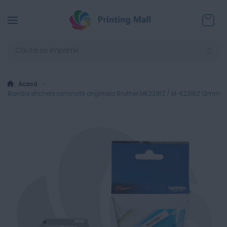
Coșul
Acasă
Banda etichete laminate originala Brother MK231BZ / M-K231BZ 12mm