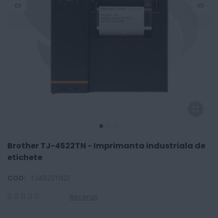
Brother TJ-4522TN - Imprimanta industriala de
etichete
COD:
TJ4522TNZ1
Recenzii
0
100
% of