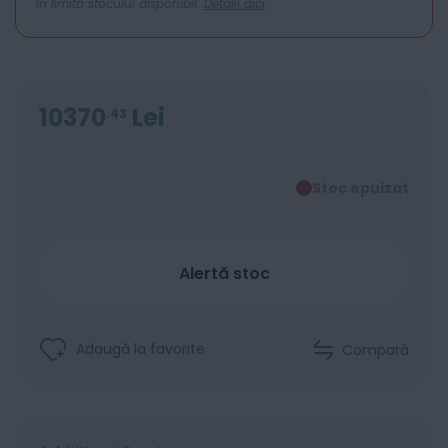
In limita stocului disponibil.
Detalii aici
10370
Lei
43
Stoc epuizat
Alertă stoc
Adaugă la favorite
Compară