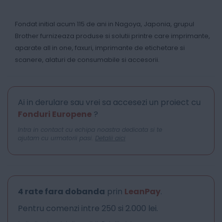
Fondat initial acum 115 de ani in Nagoya, Japonia, grupul
Brother furnizeaza produse si solutii printre care imprimante,
aparate all in one, faxuri, imprimante de etichetare si
scanere, alaturi de consumabile si accesorii.
Ai in derulare sau vrei sa accesezi un proiect cu
Fonduri Europene
?
Intra in contact cu echipa noastra dedicata si te
ajutam cu urmatorii pasi.
Detalii aici
4 rate fara dobanda
prin
LeanPay
.
Pentru comenzi intre 250 si 2.000 lei.