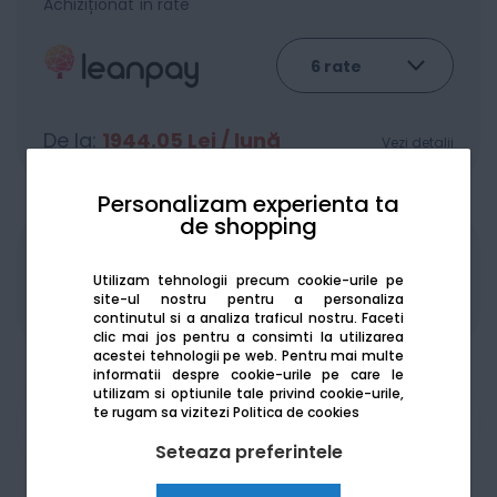
Achiziționat în rate
De la:
1944.05
Lei / lună
Vezi detalii
Personalizam experienta ta
de shopping
Produsele sunt disponibile pe platforma de
Utilizam tehnologii precum cookie-urile pe
achizitii publice
SEAP/SICAP
site-ul nostru pentru a personaliza
continutul si a analiza traficul nostru. Faceti
clic mai jos pentru a consimti la utilizarea
acestei tehnologii pe web.
Pentru mai multe
informatii despre cookie-urile pe care le
utilizam si optiunile tale privind cookie-urile,
te rugam sa vizitezi
Politica de cookies
Am nevoie de ajutor
Seteaza preferintele