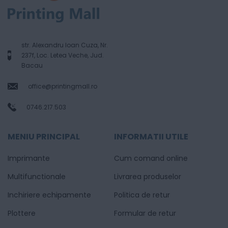
str. Alexandru Ioan Cuza, Nr.
237f, Loc. Letea Veche, Jud.
Bacau
office@printingmall.ro
0746.217.503
MENIU PRINCIPAL
INFORMATII UTILE
Imprimante
Cum comand online
Multifunctionale
Livrarea produselor
Inchiriere echipamente
Politica de retur
Plottere
Formular de retur