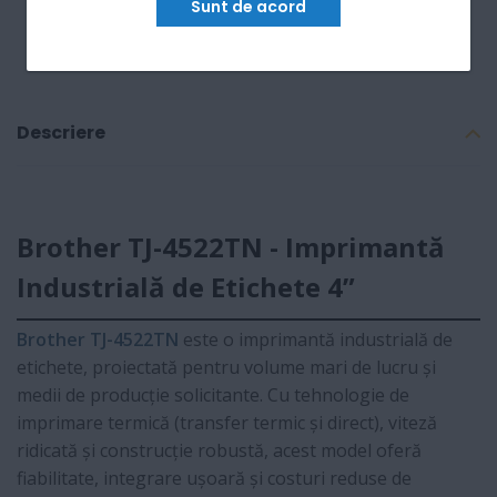
Sunt de acord
Descriere
Brother TJ-4522TN - Imprimantă
Industrială de Etichete 4”
Brother TJ-4522TN
este o imprimantă industrială de
etichete, proiectată pentru volume mari de lucru și
medii de producție solicitante. Cu tehnologie de
imprimare termică (transfer termic și direct), viteză
ridicată și construcție robustă, acest model oferă
fiabilitate, integrare ușoară și costuri reduse de