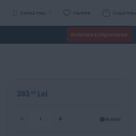
Evaluare:
Contul meu
Favorite
Coșul meu
0
100
% of
Recenzii
Inchiriere Echipamente
Adaugă în coș
393
Lei
00
-
+
în stoc