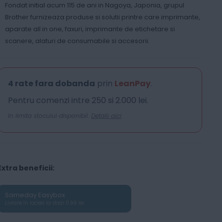
Fondat initial acum 115 de ani in Nagoya, Japonia, grupul
Brother furnizeaza produse si solutii printre care imprimante,
aparate all in one, faxuri, imprimante de etichetare si
scanere, alaturi de consumabile si accesorii.
4 rate fara dobanda
prin
LeanPay
.
Pentru comenzi intre 250 si 2.000 lei.
In limita stocului disponibil.
Detalii aici
Extra beneficii:
Sameday Easybox
Livrare în locker la doar 11.99 lei