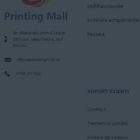
Multifunctionale
Inchiriere echipamente
str. Alexandru Ioan Cuza, Nr.
Plottere
237f, Loc. Letea Veche, Jud.
Bacau
office@printingmall.ro
0746.217.503
SUPORT CLIENTI
Contact
Termeni si conditii
Politica de cookies