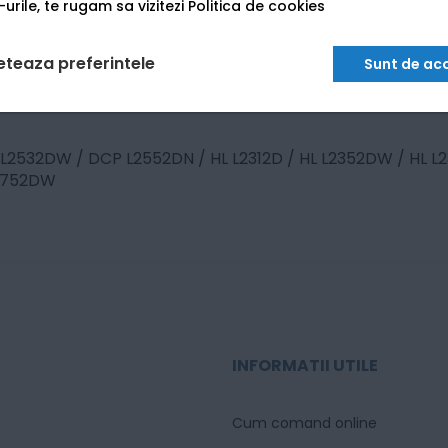
urile, te rugam sa vizitezi
Politica de cookies
eteaza preferintele
Sunt de ac
 L2532DW / DCP L2552DN / HL L2312D / HL L2352DW / HL 
2752DW
INFORMATII UTILE
Cum comand online