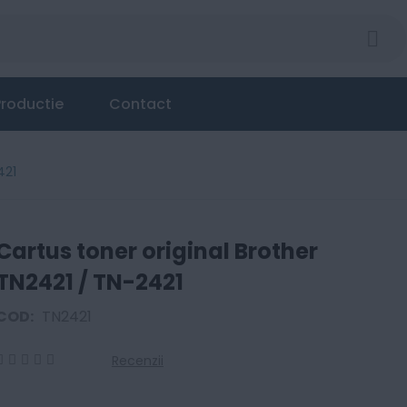
-2421
roductie
Contact
421
Cartus toner original Brother
TN2421 / TN-2421
COD:
TN2421
Recenzii
0
100
% of