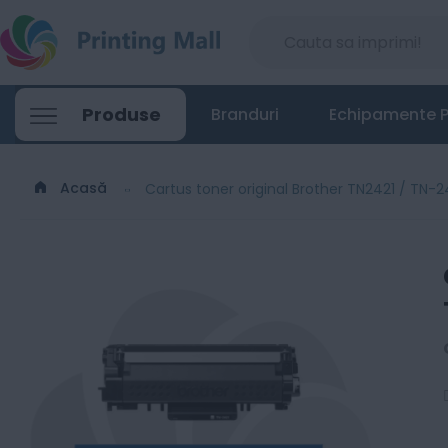
Cartus toner original Brother TN2421 / TN
Produse
Branduri
Echipamente P
393
Lei
00
Acasă
Cartus toner original Brother TN2421 / TN-2