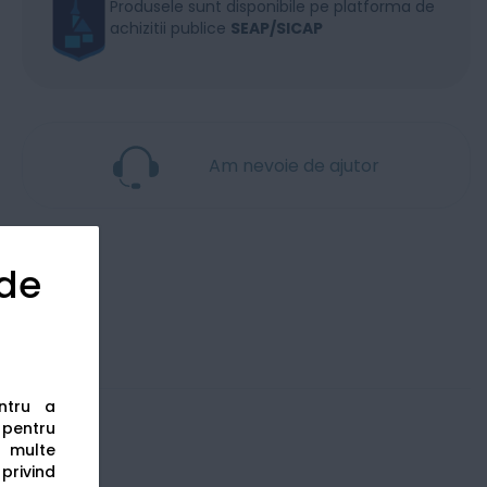
Produsele sunt disponibile pe platforma de
achizitii publice
SEAP/SICAP
Am nevoie de ajutor
 de
entru a
s pentru
 multe
 privind