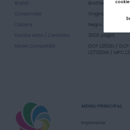
cookie-
Brand
Brother
Consumabil
Original
S
Culoare
Negru
Durata viata / Cantitate
3000 pagini
Model Compatibil
DCP L2512D / DCP
L2732DW / MFC L
MENIU PRINCIPAL
Imprimante