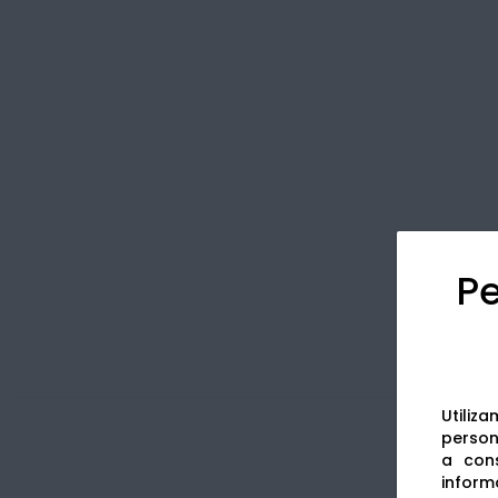
Pe
Utiliz
persona
a cons
informa