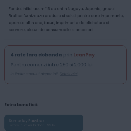
Fondat initial acum 115 de ani in Nagoya, Japonia, grupul
Brother furnizeaza produse si solutii printre care imprimante,
aparate all in one, faxuri, imprimante de etichetare si
scanere, alaturi de consumabile si accesorii.
4 rate fara dobanda
prin
LeanPay
.
Pentru comenzi intre 250 si 2.000 lei.
In limita stocului disponibil.
Detalii aici
Extra beneficii:
Sameday Easybox
Livrare în locker la doar 11.99 lei