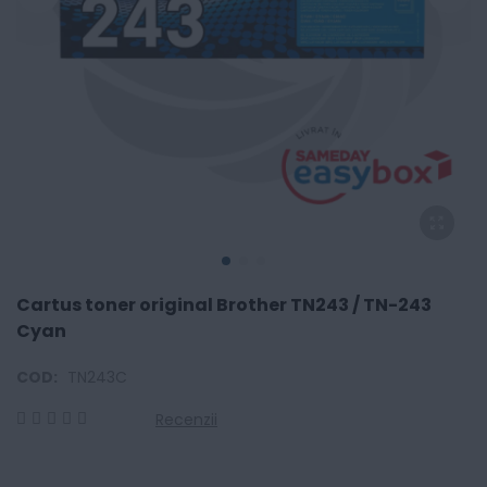
Cartus toner original Brother TN243 / TN-243
Cyan
COD:
TN243C
Recenzii
0
100
% of