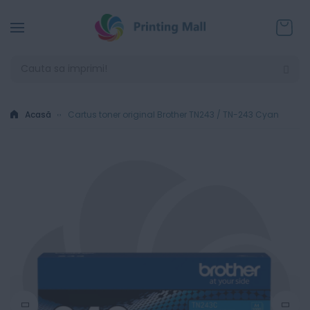
Coșul
Acasă
Cartus toner original Brother TN243 / TN-243 Cyan