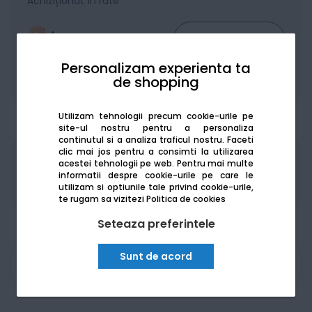
Achiziționat în rate
Personalizam experienta ta
de shopping
De la:
125.74
Lei / lună
Vezi detalii
Utilizam tehnologii precum cookie-urile pe
site-ul nostru pentru a personaliza
continutul si a analiza traficul nostru. Faceti
clic mai jos pentru a consimti la utilizarea
Produsele sunt disponibile pe platforma de
acestei tehnologii pe web.
Pentru mai multe
informatii despre cookie-urile pe care le
achizitii publice
SEAP/SICAP
utilizam si optiunile tale privind cookie-urile,
te rugam sa vizitezi
Politica de cookies
Seteaza preferintele
Sunt de acord
Am nevoie de ajutor