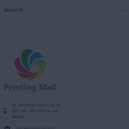
Recenzii
str. Alexandru Ioan Cuza, Nr.
237f, Loc. Letea Veche, Jud.
Bacau
office@printingmall.ro