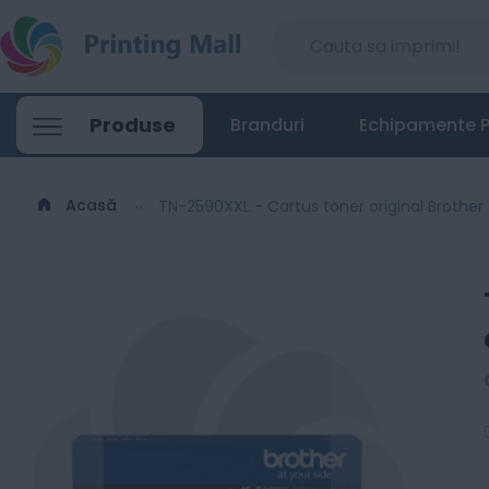
TN-2590XXL - Cartus toner original Broth
Produse
Branduri
Echipamente P
630
Lei
00
Acasă
TN-2590XXL - Cartus toner original Brother