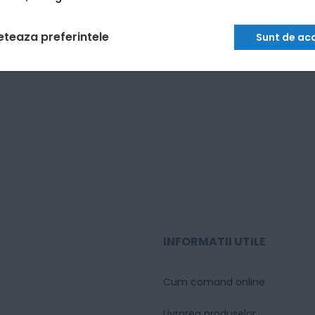
eteaza preferintele
Sunt de ac
INFORMATII UTILE
Cum comand online
Livrarea produselor