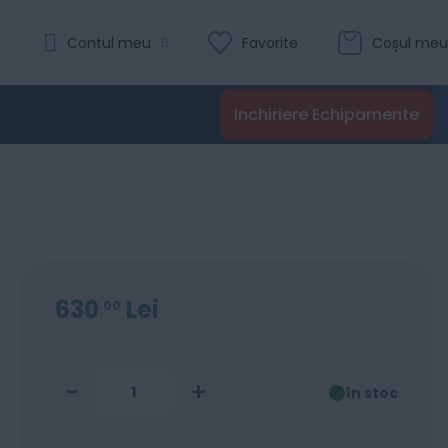
Evaluare:
Contul meu
Favorite
Coșul meu
0
100
% of
Recenzii
Inchiriere Echipamente
Adaugă în coș
630
Lei
00
-
+
în stoc