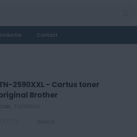
er
roductie
Contact
TN-2590XXL - Cartus toner
original Brother
COD:
TN2590XXL
Recenzii
0
100
% of