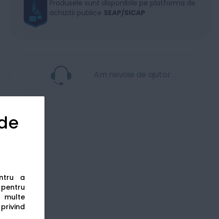
Produsele sunt disponibile pe platforma de
achizitii publice
SEAP/SICAP
Am nevoie de ajutor
 de
entru a
s pentru
 multe
 privind