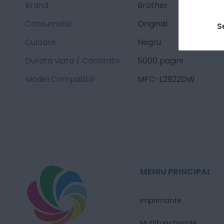
Brand
Brother
Consumabil
Original
S
Culoare
Negru
Durata viata / Cantitate
5000 pagini
Model Compatibil
MFC-L2922DW
MENIU PRINCIPAL
Imprimante
Multifunctionale