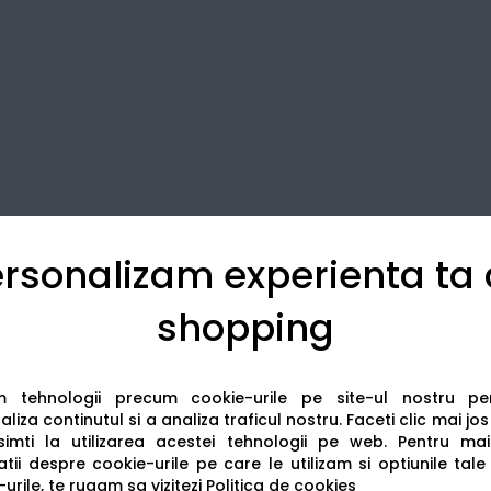
rsonalizam experienta ta
shopping
Detalii tehnice
Recenzii
am tehnologii precum cookie-urile pe site-ul nostru p
liza continutul si a analiza traficul nostru. Faceti clic mai jo
imti la utilizarea acestei tehnologii pe web.
Pentru mai
tii despre cookie-urile pe care le utilizam si optiunile tale
urile, te rugam sa vizitezi
Politica de cookies