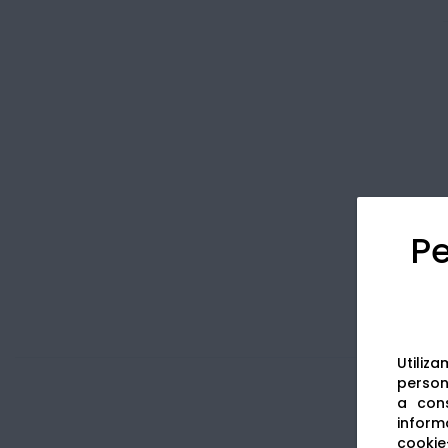
Pe
Utiliz
persona
a cons
informa
cookie-