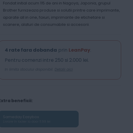
Fondat initial acum 115 de ani in Nagoya, Japonia, grupul
Brother furnizeaza produse si solutii printre care imprimante,
aparate all in one, faxuri, imprimante de etichetare si
scanere, alaturi de consumabile si accesorii.
4 rate fara dobanda
prin
LeanPay
.
Pentru comenzi intre 250 si 2.000 lei.
In limita stocului disponibil.
Detalii aici
Extra beneficii:
Sameday Easybox
Livrare în locker la doar 11.99 lei