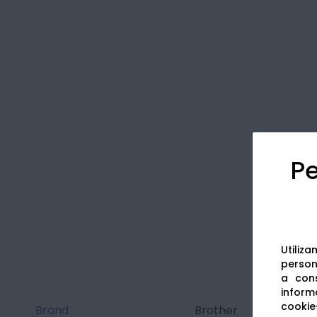
Pe
Utiliz
persona
a cons
informa
cookie-
Brand
Brother