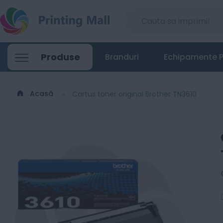
Produse
Branduri
Echipamente P
Acasă
Cartus toner original Brother TN3610