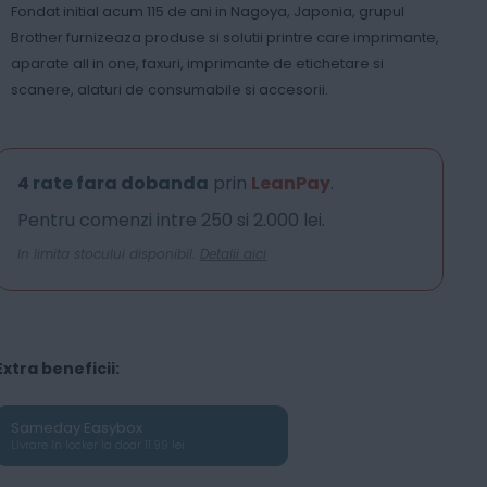
Fondat initial acum 115 de ani in Nagoya, Japonia, grupul
Brother furnizeaza produse si solutii printre care imprimante,
aparate all in one, faxuri, imprimante de etichetare si
scanere, alaturi de consumabile si accesorii.
4 rate fara dobanda
prin
LeanPay
.
Pentru comenzi intre 250 si 2.000 lei.
In limita stocului disponibil.
Detalii aici
Extra beneficii:
Sameday Easybox
Livrare în locker la doar 11.99 lei