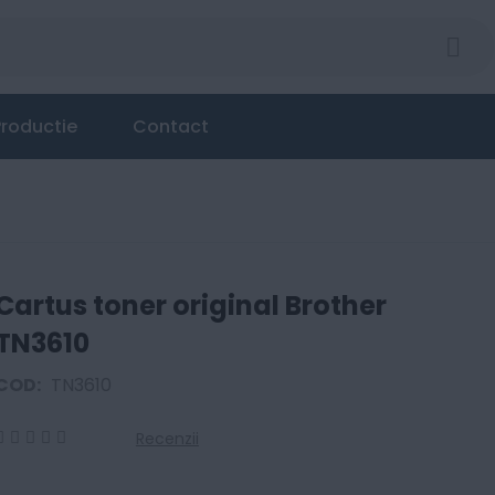
roductie
Contact
Cartus toner original Brother
TN3610
COD:
TN3610
Recenzii
0
100
% of