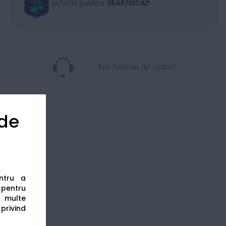
achizitii publice
SEAP/SICAP
Am nevoie de ajutor
 de
entru a
s pentru
 multe
 privind