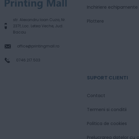
Inchiriere echipamente
str. Alexandru Ioan Cuza, Nr.
Plottere
237f, Loc. Letea Veche, Jud.
Bacau
office@printingmall.ro
0746.217.503
SUPORT CLIENTI
Contact
Termeni si conditii
Politica de cookies
Prelucrarea datelor cu 