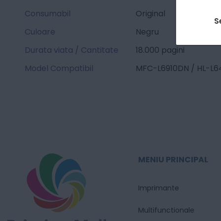
Consumabil
Original
S
Culoare
Negru
Durata viata / Cantitate
18.000 pagini
Model Compatibil
MFC-L6910DN / HL-L6
MENIU PRINCIPAL
Imprimante
Multifunctionale