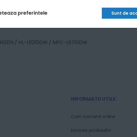
eteaza preferintele
Sunt de ac
410DN / HL-L6210DW / MFC-L6710DW
INFORMATII UTILE
Cum comand online
Livrarea produselor