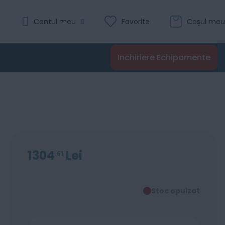
Contul meu
Favorite
Coșul meu
Inchiriere Echipamente
1304
Lei
61
Stoc epuizat