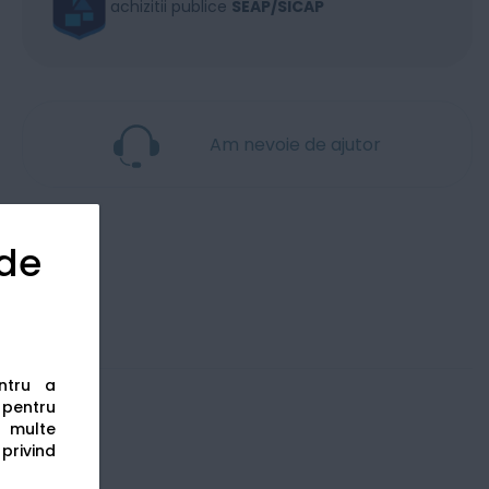
achizitii publice
SEAP/SICAP
Am nevoie de ajutor
 de
entru a
s pentru
 multe
 privind