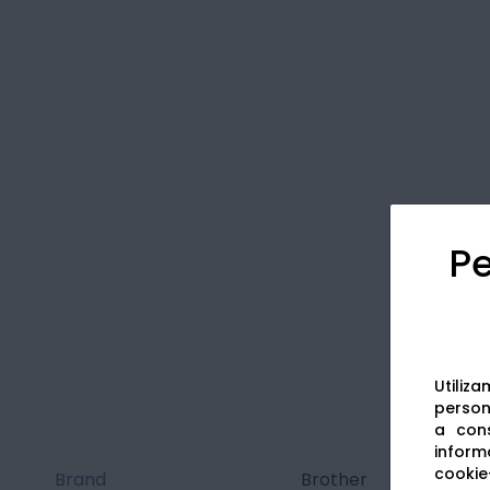
Pe
Utiliz
persona
a cons
informa
cookie-
Brand
Brother