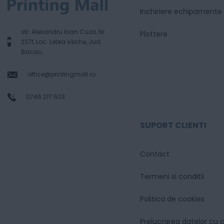
Inchiriere echipamente
str. Alexandru Ioan Cuza, Nr.
Plottere
237f, Loc. Letea Veche, Jud.
Bacau
office@printingmall.ro
0746.217.503
SUPORT CLIENTI
Contact
Termeni si conditii
Politica de cookies
Prelucrarea datelor cu 