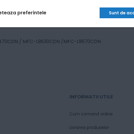
eteaza preferintele
Sunt de ac
9470CDN / MFC-L9630CDN /MFC-L9670CDN
INFORMATII UTILE
Cum comand online
Livrarea produselor