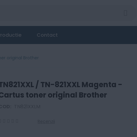
roductie
Contact
r original Brother
TN821XXL / TN-821XXL Magenta -
Cartus toner original Brother
COD:
TN821XXLM
Recenzii
0
100
% of