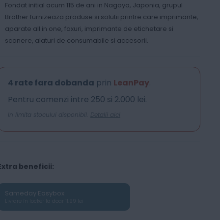
Fondat initial acum 115 de ani in Nagoya, Japonia, grupul
Brother furnizeaza produse si solutii printre care imprimante,
aparate all in one, faxuri, imprimante de etichetare si
scanere, alaturi de consumabile si accesorii.
4 rate fara dobanda
prin
LeanPay
.
Pentru comenzi intre 250 si 2.000 lei.
In limita stocului disponibil.
Detalii aici
Extra beneficii:
Sameday Easybox
Livrare în locker la doar 11.99 lei