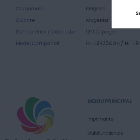
Consumabil
Original
S
Culoare
Magenta
Durata viata / Cantitate
12.000 pagini
Model Compatibil
HL-L9430CDN / HL-L
MENIU PRINCIPAL
Imprimante
Multifunctionale