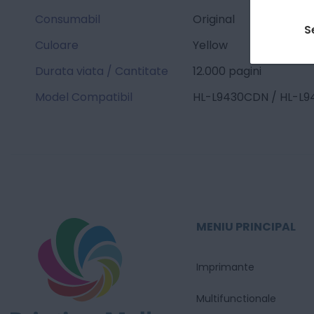
Consumabil
Original
S
Culoare
Yellow
Durata viata / Cantitate
12.000 pagini
Model Compatibil
HL-L9430CDN / HL-L
MENIU PRINCIPAL
Imprimante
Multifunctionale