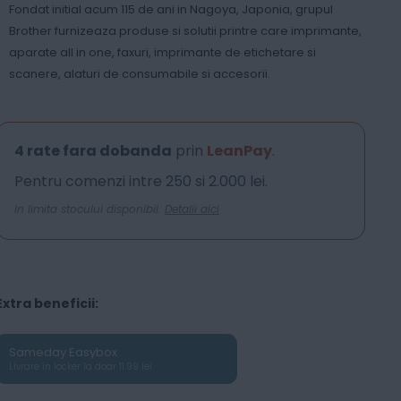
Fondat initial acum 115 de ani in Nagoya, Japonia, grupul
Brother furnizeaza produse si solutii printre care imprimante,
aparate all in one, faxuri, imprimante de etichetare si
scanere, alaturi de consumabile si accesorii.
4 rate fara dobanda
prin
LeanPay
.
Pentru comenzi intre 250 si 2.000 lei.
In limita stocului disponibil.
Detalii aici
Extra beneficii:
Sameday Easybox
Livrare în locker la doar 11.99 lei