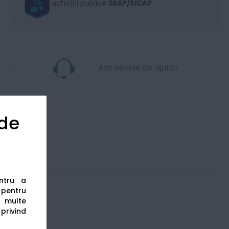
achizitii publice
SEAP/SICAP
Am nevoie de ajutor
 de
entru a
s pentru
 multe
 privind