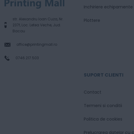
Inchiriere echipamente
str. Alexandru Ioan Cuza, Nr.
Plottere
237f, Loc. Letea Veche, Jud.
Bacau
office@printingmall.ro
0746.217.503
SUPORT CLIENTI
Contact
Termeni si conditii
Politica de cookies
Prelucrarea datelor cu 