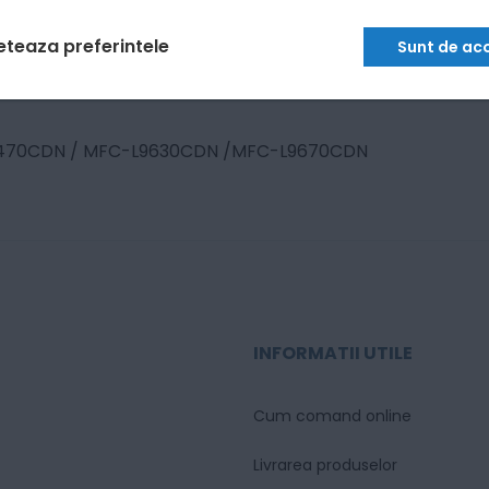
eteaza preferintele
Sunt de ac
9470CDN / MFC-L9630CDN /MFC-L9670CDN
INFORMATII UTILE
Cum comand online
Livrarea produselor