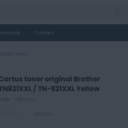
roductie
Contact
-821XXL Yellow
Cartus toner original Brother
TN821XXL / TN-821XXL Yellow
COD:
TN821XXLY
Recenzii
0
100
% of