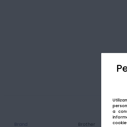
Pe
Utiliz
persona
a cons
informa
cookie-
Brand
Brother