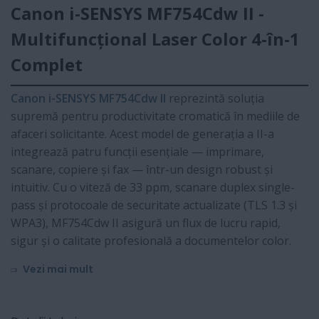
Canon i-SENSYS MF754Cdw II -
Multifuncțional Laser Color 4-în-1
Complet
Canon i-SENSYS MF754Cdw II
reprezintă soluția
supremă pentru productivitate cromatică în mediile de
afaceri solicitante. Acest model de generația a II-a
integrează patru funcții esențiale — imprimare,
scanare, copiere și fax — într-un design robust și
intuitiv. Cu o viteză de 33 ppm, scanare duplex single-
pass și protocoale de securitate actualizate (TLS 1.3 și
WPA3), MF754Cdw II asigură un flux de lucru rapid,
sigur și o calitate profesională a documentelor color.
Vezi mai mult