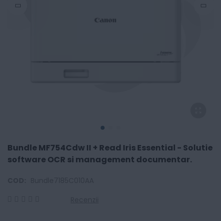
Bundle MF754Cdw II + Read Iris Essential - Solutie
software OCR si management documentar.
COD:
Bundle7185C010AA
Recenzii
0
100
% of