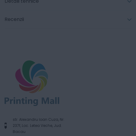
Detalii tehnice
Recenzii
str. Alexandru Ioan Cuza, Nr.
237f, Loc. Letea Veche, Jud.
Bacau