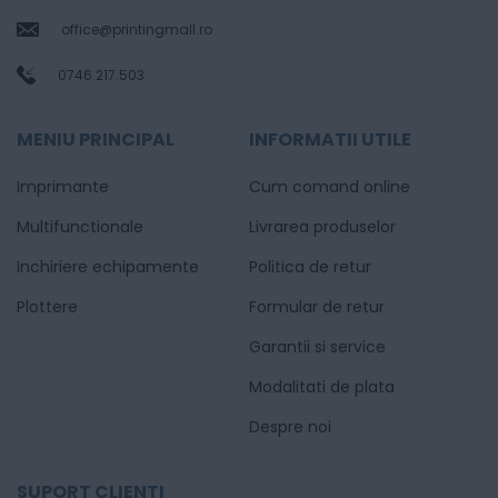
office@printingmall.ro
0746.217.503
MENIU PRINCIPAL
INFORMATII UTILE
Imprimante
Cum comand online
Multifunctionale
Livrarea produselor
Inchiriere echipamente
Politica de retur
Plottere
Formular de retur
Garantii si service
Modalitati de plata
Despre noi
SUPORT CLIENTI