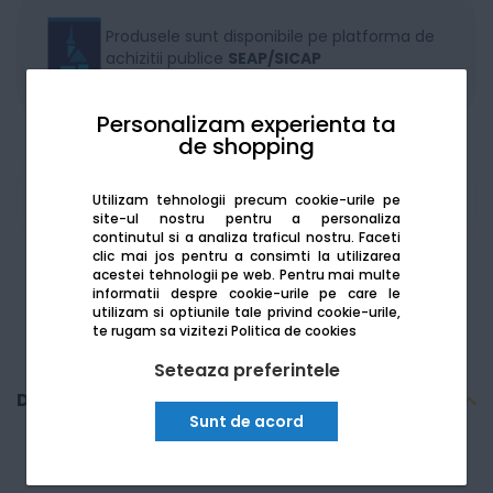
Produsele sunt disponibile pe platforma de
achizitii publice
SEAP/SICAP
Personalizam experienta ta
de shopping
Am nevoie de ajutor
Utilizam tehnologii precum cookie-urile pe
site-ul nostru pentru a personaliza
continutul si a analiza traficul nostru. Faceti
clic mai jos pentru a consimti la utilizarea
acestei tehnologii pe web.
Pentru mai multe
informatii despre cookie-urile pe care le
utilizam si optiunile tale privind cookie-urile,
te rugam sa vizitezi
Politica de cookies
Seteaza preferintele
Descriere
Sunt de acord