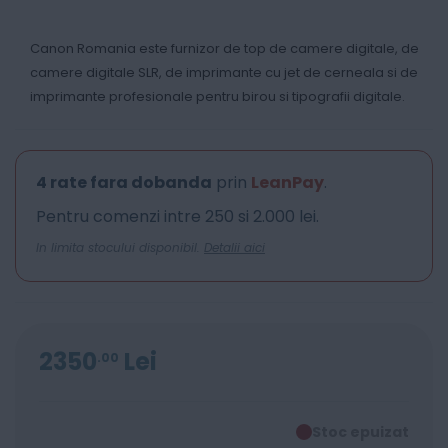
Canon Romania este furnizor de top de camere digitale, de
camere digitale SLR, de imprimante cu jet de cerneala si de
imprimante profesionale pentru birou si tipografii digitale.
4 rate fara dobanda
prin
LeanPay
.
Pentru comenzi intre 250 si 2.000 lei.
In limita stocului disponibil.
Detalii aici
2350
Lei
00
Stoc epuizat