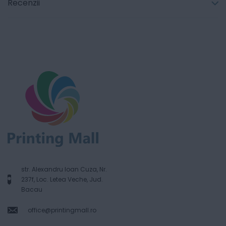
Recenzii
str. Alexandru Ioan Cuza, Nr.
237f, Loc. Letea Veche, Jud.
Bacau
office@printingmall.ro