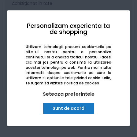
Achiziționat în rate
Personalizam experienta ta
de shopping
De la:
147.04
Lei / lună
Vezi detalii
Utilizam tehnologii precum cookie-urile pe
site-ul nostru pentru a personaliza
continutul si a analiza traficul nostru. Faceti
clic mai jos pentru a consimti la utilizarea
acestei tehnologii pe web.
Pentru mai multe
informatii despre cookie-urile pe care le
Produsele sunt disponibile pe platforma de
utilizam si optiunile tale privind cookie-urile,
achizitii publice
SEAP/SICAP
te rugam sa vizitezi
Politica de cookies
Seteaza preferintele
Sunt de acord
Am nevoie de ajutor