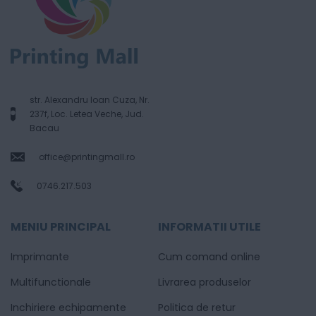
str. Alexandru Ioan Cuza, Nr.
237f, Loc. Letea Veche, Jud.
Bacau
office@printingmall.ro
0746.217.503
MENIU PRINCIPAL
INFORMATII UTILE
Imprimante
Cum comand online
Multifunctionale
Livrarea produselor
Inchiriere echipamente
Politica de retur