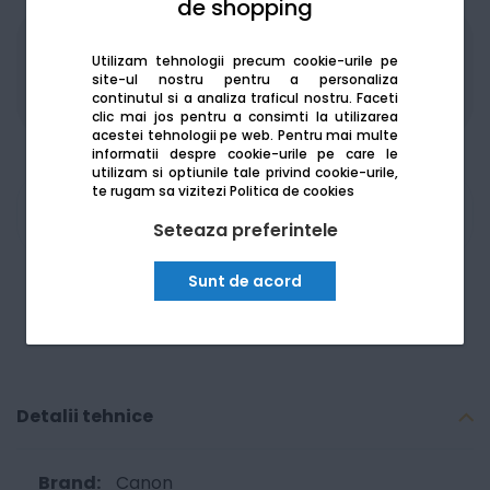
de shopping
Produsele sunt disponibile pe platforma de
Utilizam tehnologii precum cookie-urile pe
achizitii publice
SEAP/SICAP
site-ul nostru pentru a personaliza
continutul si a analiza traficul nostru. Faceti
clic mai jos pentru a consimti la utilizarea
acestei tehnologii pe web.
Pentru mai multe
informatii despre cookie-urile pe care le
utilizam si optiunile tale privind cookie-urile,
te rugam sa vizitezi
Politica de cookies
Am nevoie de ajutor
Seteaza preferintele
Sunt de acord
Detalii tehnice
Canon