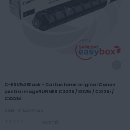
C-EXV54 Black - Cartus toner original Canon
pentru imageRUNNER C3025 / 3025i / C3125i /
C3226i
COD:
1394C002AA
Recenzii
0
100
% of