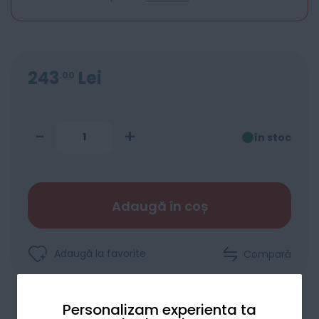
243
Lei
00
-
+
în stoc
Adaugă în coș
Adaugă la favorite
Compară
Personalizam experienta ta