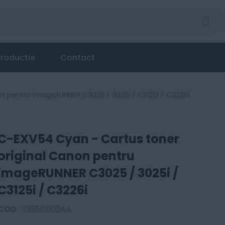
non pentru imageRUNNER C3025 / 3025i / C3125i / C32
roductie
Contact
n pentru imageRUNNER C3025 / 3025i / C3125i / C3226i
C-EXV54 Cyan - Cartus toner
original Canon pentru
imageRUNNER C3025 / 3025i /
C3125i / C3226i
COD:
1395C002AA