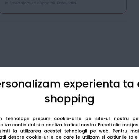
In limita stocului disponibil.
Detalii aici
rsonalizam experienta ta
shopping
Detalii tehnice
Recenzii
am tehnologii precum cookie-urile pe site-ul nostru p
liza continutul si a analiza traficul nostru. Faceti clic mai jo
imti la utilizarea acestei tehnologii pe web.
Pentru mai
tii despre cookie-urile pe care le utilizam si optiunile tale