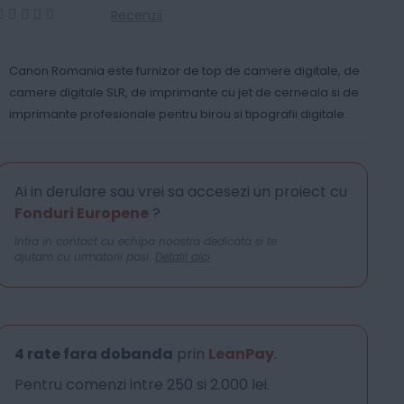
Recenzii
0
100
% of
Canon Romania este furnizor de top de camere digitale, de
camere digitale SLR, de imprimante cu jet de cerneala si de
imprimante profesionale pentru birou si tipografii digitale.
Ai in derulare sau vrei sa accesezi un proiect cu
Fonduri Europene
?
Intra in contact cu echipa noastra dedicata si te
ajutam cu urmatorii pasi.
Detalii aici
4 rate fara dobanda
prin
LeanPay
.
Pentru comenzi intre 250 si 2.000 lei.