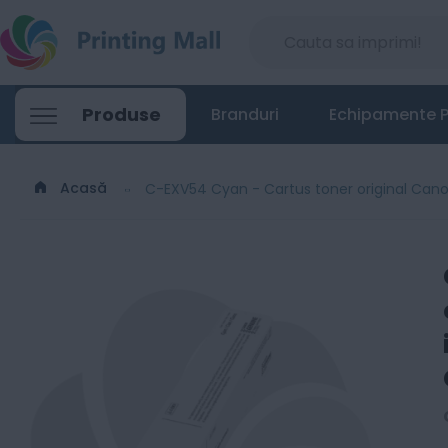
C-EXV54 Cyan - Cartus toner original Ca
Produse
Branduri
Echipamente P
344
Lei
00
Acasă
C-EXV54 Cyan - Cartus toner original Cano