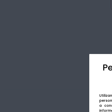
Pe
Utiliz
persona
a cons
informa