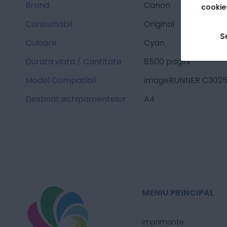
Brand
Canon
cookie-
Consumabil
Original
S
Culoare
Cyan
Durata viata / Cantitate
8500 pagini
Model Compatibil
imageRUNNER C3025 /
Destinat echipamentelor
A4
MENIU PRINCIPAL
Imprimante