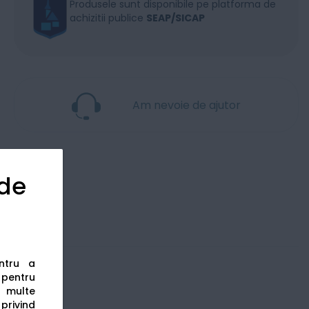
Produsele sunt disponibile pe platforma de
achizitii publice
SEAP/SICAP
Am nevoie de ajutor
 de
entru a
s pentru
 multe
 privind