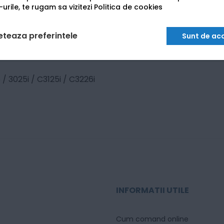
urile, te rugam sa vizitezi
Politica de cookies
eteaza preferintele
Sunt de ac
 3025i / C3125i / C3226i
INFORMATII UTILE
Cum comand online