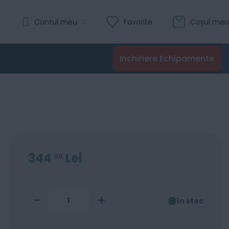
Evaluare:
Contul meu
Favorite
Coșul meu
26i
0
100
% of
Recenzii
Inchiriere Echipamente
Adaugă în coș
344
Lei
00
-
+
în stoc